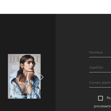
Po
procesamie