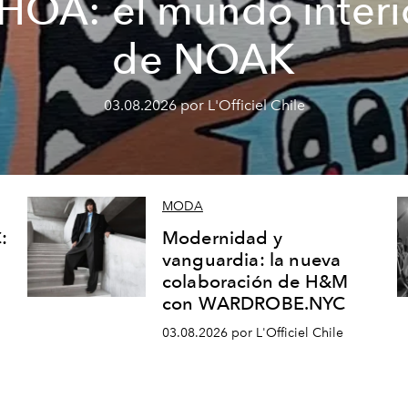
HOA: el mundo interi
de NOAK
03.08.2026 por L'Officiel Chile
MODA
:
Modernidad y
vanguardia: la nueva
colaboración de H&M
con WARDROBE.NYC
03.08.2026 por L'Officiel Chile