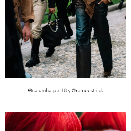
@calumharper18 y @romeestrijd.