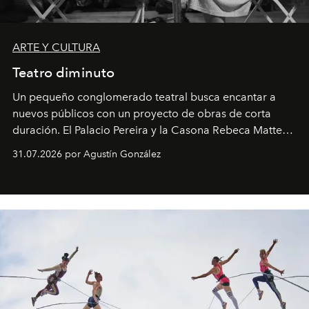
ARTE Y CULTURA
Teatro diminuto
Un pequeño conglomerado teatral busca encantar a
nuevos públicos con un proyecto de obras de corta
duración. El Palacio Pereira y la Casona Rebeca Matte
son algunos de los lugares que han albergado estas
31.07.2026 por Agustín González
miniobras. Sus puestas en escena son limpias; ponen el
foco en la historia y los personajes.