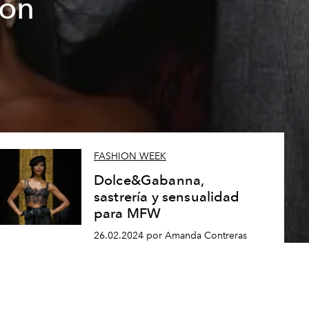
ion
FASHION WEEK
Dolce&Gabanna,
sastrería y sensualidad
para MFW
26.02.2024 por Amanda Contreras