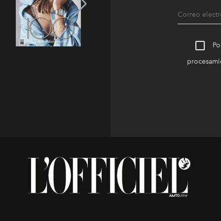
Po
procesamie