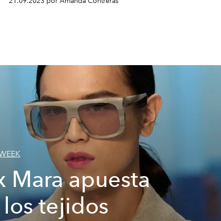
21.09.2023 por Amanda Contreras
 WEEK
 Mara apuesta
 los tejidos