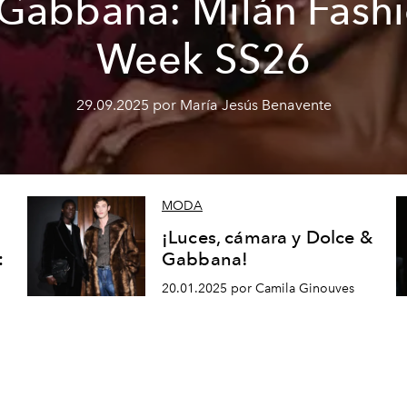
Gabbana: Milán Fash
Week SS26
29.09.2025 por María Jesús Benavente
MODA
¡Luces, cámara y Dolce &
:
Gabbana!
20.01.2025 por Camila Ginouves