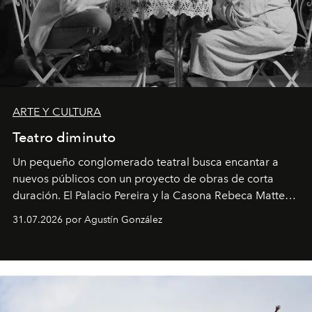
ARTE Y CULTURA
Teatro diminuto
Un pequeño conglomerado teatral busca encantar a
nuevos públicos con un proyecto de obras de corta
duración. El Palacio Pereira y la Casona Rebeca Matte
son algunos de los lugares que han albergado estas
31.07.2026 por Agustín González
miniobras. Sus puestas en escena son limpias; ponen el
foco en la historia y los personajes.