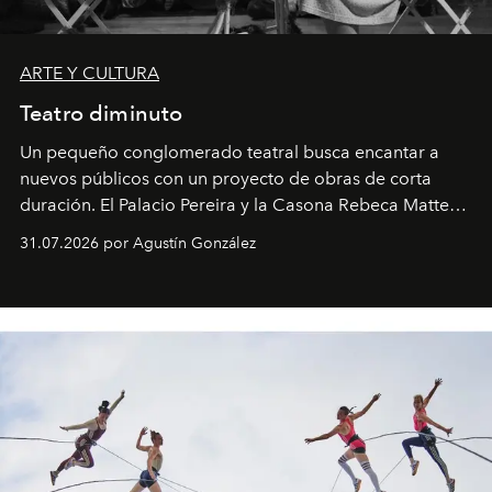
ARTE Y CULTURA
Teatro diminuto
Un pequeño conglomerado teatral busca encantar a
nuevos públicos con un proyecto de obras de corta
duración. El Palacio Pereira y la Casona Rebeca Matte
son algunos de los lugares que han albergado estas
31.07.2026 por Agustín González
miniobras. Sus puestas en escena son limpias; ponen el
foco en la historia y los personajes.