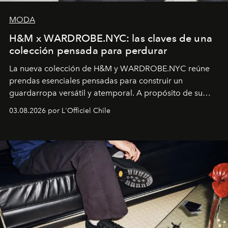
MODA
H&M x WARDROBE.NYC: las claves de una
colección pensada para perdurar
La nueva colección de H&M y WARDROBE.NYC reúne
prendas esenciales pensadas para construir un
guardarropa versátil y atemporal. A propósito de su
lanzamiento, los fundadores de la firma neoyorquina y
03.08.2026 por L'Officiel Chile
la asesora creativa y jefa de diseño global de la marca
sueca compartieron su visión sobre el proceso creativo
y la filosofía detrás de la propuesta.