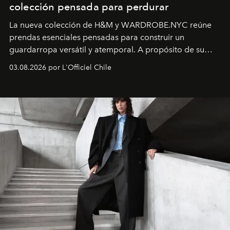
colección pensada para perdurar
La nueva colección de H&M y WARDROBE.NYC reúne
prendas esenciales pensadas para construir un
guardarropa versátil y atemporal. A propósito de su
lanzamiento, los fundadores de la firma neoyorquina y
03.08.2026 por L'Officiel Chile
la asesora creativa y jefa de diseño global de la marca
sueca compartieron su visión sobre el proceso creativo
y la filosofía detrás de la propuesta.