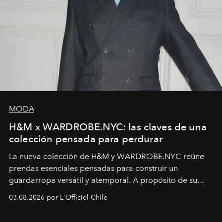
MODA
H&M x WARDROBE.NYC: las claves de una
colección pensada para perdurar
La nueva colección de H&M y WARDROBE.NYC reúne
prendas esenciales pensadas para construir un
guardarropa versátil y atemporal. A propósito de su
lanzamiento, los fundadores de la firma neoyorquina y
03.08.2026 por L'Officiel Chile
la asesora creativa y jefa de diseño global de la marca
sueca compartieron su visión sobre el proceso creativo