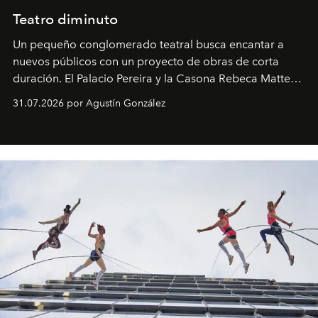
Teatro diminuto
Un pequeño conglomerado teatral busca encantar a
nuevos públicos con un proyecto de obras de corta
duración. El Palacio Pereira y la Casona Rebeca Matte
son algunos de los lugares que han albergado estas
31.07.2026 por Agustín González
miniobras. Sus puestas en escena son limpias; ponen el
foco en la historia y los personajes.