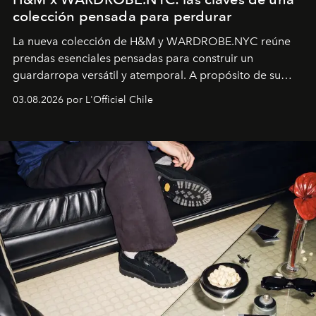
colección pensada para perdurar
La nueva colección de H&M y WARDROBE.NYC reúne
prendas esenciales pensadas para construir un
guardarropa versátil y atemporal. A propósito de su
lanzamiento, los fundadores de la firma neoyorquina y
03.08.2026 por L'Officiel Chile
la asesora creativa y jefa de diseño global de la marca
sueca compartieron su visión sobre el proceso creativo
y la filosofía detrás de la propuesta.