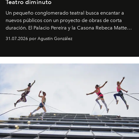
Teatro diminuto
Un pequeño conglomerado teatral busca encantar a
nuevos públicos con un proyecto de obras de corta
duración. El Palacio Pereira y la Casona Rebeca Matte
son algunos de los lugares que han albergado estas
31.07.2026 por Agustín González
miniobras. Sus puestas en escena son limpias; ponen el
foco en la historia y los personajes.