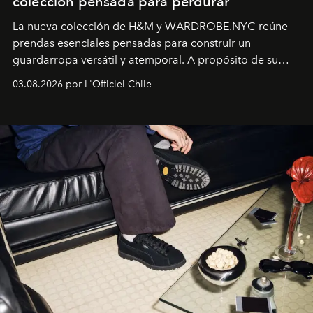
colección pensada para perdurar
La nueva colección de H&M y WARDROBE.NYC reúne
prendas esenciales pensadas para construir un
guardarropa versátil y atemporal. A propósito de su
lanzamiento, los fundadores de la firma neoyorquina y
03.08.2026 por L'Officiel Chile
la asesora creativa y jefa de diseño global de la marca
sueca compartieron su visión sobre el proceso creativo
y la filosofía detrás de la propuesta.