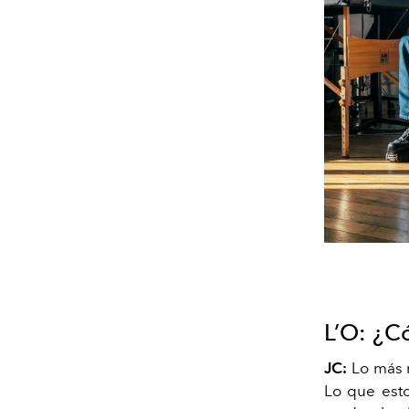
L’O:
¿Có
JC:
Lo más 
Lo que esto