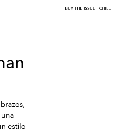
BUY THE ISSUE
CHILE
than
 brazos,
 una
n estilo