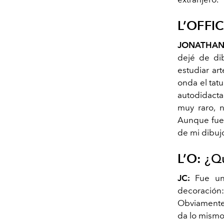
L’OFFIC
JONATHAN
dejé de dib
estudiar art
onda el tat
autodidacta
muy raro, 
Aunque fuer
de mi dibuj
L’O:
¿Qu
JC:
Fue un
decoración
Obviamente,
da lo mismo