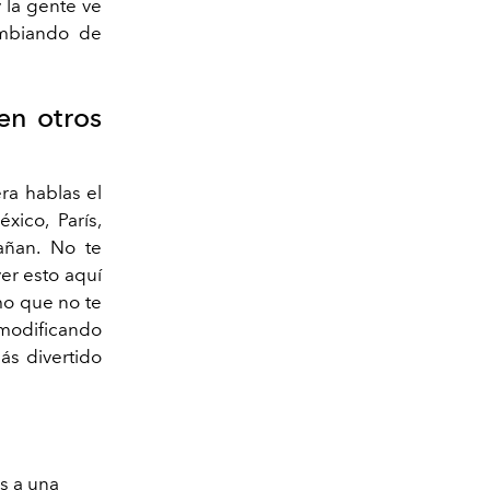
 la gente ve
ambiando de
en otros
era hablas el
xico, París,
ñan. No te
er esto aquí
omo que no te
modificando
ás divertido
s a una