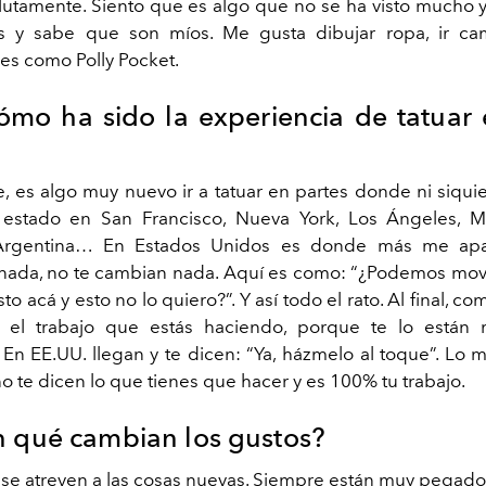
utamente. Siento que es algo que no se ha visto mucho y
 y sabe que son míos. Me gusta dibujar ropa, ir c
 es como Polly Pocket.
ómo ha sido la experiencia de tatuar 
e, es algo muy nuevo ir a tatuar en partes donde ni siqui
estado en San Francisco, Nueva York, Los Ángeles, Mé
 Argentina… En Estados Unidos es donde más me apa
nada, no te cambian nada. Aquí es como: “¿Podemos mov
to acá y esto no lo quiero?”. Y así todo el rato. Al final, c
o el trabajo que estás haciendo, porque te lo están 
En EE.UU. llegan y te dicen: “Ya, házmelo al toque”. Lo m
o te dicen lo que tienes que hacer y es 100% tu trabajo.
 qué cambian los gustos?
 se atreven a las cosas nuevas. Siempre están muy pegado