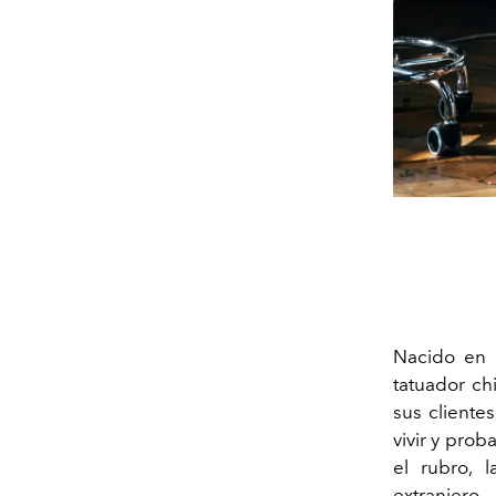
Nacido en L
tatuador ch
sus cliente
vivir y prob
el rubro, 
extranjero.