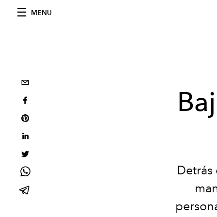
MENU
Baj
Detrás 
man
persona