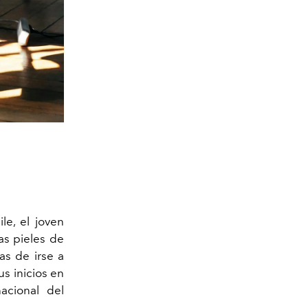
le, el joven
as pieles de
as de irse a
us inicios en
acional del