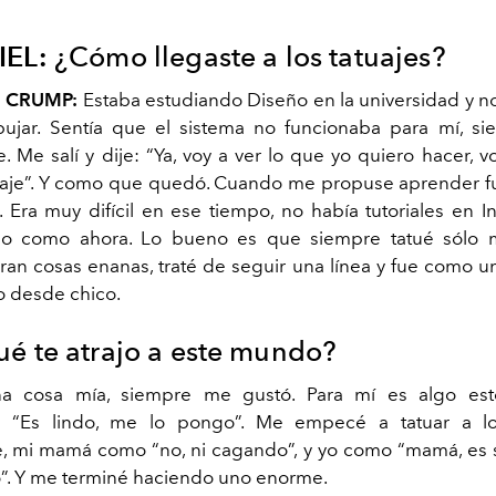
IEL:
¿Cómo llegaste a los tatuajes?
 CRUMP:
Estaba estudiando Diseño en la universidad y n
ujar. Sentía que el sistema no funcionaba para mí, s
e. Me salí y dije: “Ya, voy a ver lo que yo quiero hacer, 
uaje”. Y como que quedó. Cuando me propuse aprender 
. Era muy difícil en ese tiempo, no había tutoriales en In
no como ahora. Lo bueno es que siempre tatué sólo m
an cosas enanas, traté de seguir una línea y fue como u
o desde chico.
é te atrajo a este mundo?
a cosa mía, siempre me gustó. Para mí es algo est
: “Es lindo, me lo pongo”. Me empecé a tatuar a l
 mi mamá como “no, ni cagando”, y yo como “mamá, es 
”. Y me terminé haciendo uno enorme.