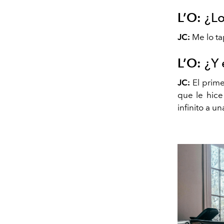
L’O:
¿Lo
JC:
Me lo ta
L’O:
¿Y 
JC:
El prime
que le hice
infinito a u