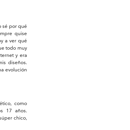
o sé por qué
iempre quise
voy a ver qué
fue todo muy
ternet y era
is diseños.
na evolución
ético, como
os 17 años.
súper chico,