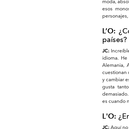
moda, absol
esos monos
personajes,
L’O:
¿C
países?
JC:
Increíbl
idioma. He 
Alemania,
cuestionan 
y cambiar es
gusta tant
demasiado. 
es cuando n
L'O:
¿En
JC:
Aquí no