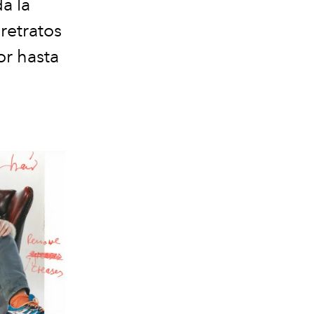
a la
retratos
r hasta