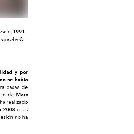
obain, 1991.
otography ©
lidad y por
no se había
ara casas de
caso de
Marc
 ha realizado
en 2008
o las
sesión no ha