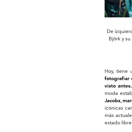
De izquierd
Björk y s
Hoy, tiene 
fotografia
visto antes
moda
estab
Jacobs, mar
icónicas
cam
más actuale
estado libr