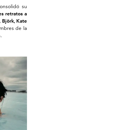
consolidó su
s retratos a
 Björk, Kate
mbres de la
.