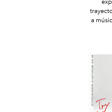
exp
trayect
a músi