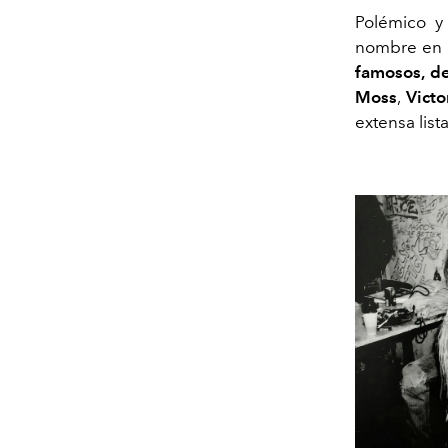
Polémico y 
nombre en 
famosos, d
Moss
,
Vict
extensa list