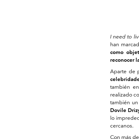
I need to li
han marcad
como objet
reconocer l
Aparte de 
celebridad
también en
realizado co
también un
Dovile Driz
lo impredec
cercanos.
Con más d