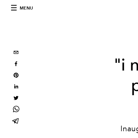
MENU
"i 
Inau