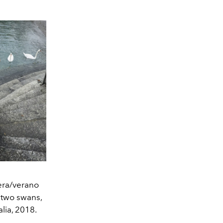
era/verano
 two swans,
lia, 2018.