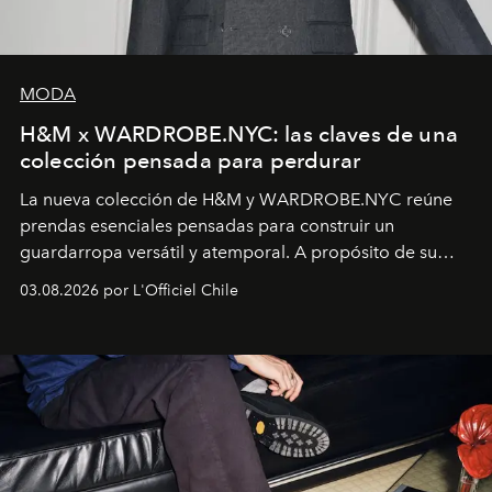
MODA
H&M x WARDROBE.NYC: las claves de una
colección pensada para perdurar
La nueva colección de H&M y WARDROBE.NYC reúne
prendas esenciales pensadas para construir un
guardarropa versátil y atemporal. A propósito de su
lanzamiento, los fundadores de la firma neoyorquina y
03.08.2026 por L'Officiel Chile
la asesora creativa y jefa de diseño global de la marca
sueca compartieron su visión sobre el proceso creativo
y la filosofía detrás de la propuesta.