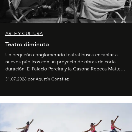
ARTE Y CULTURA
Teatro diminuto
Un pequeño conglomerado teatral busca encantar a
nuevos públicos con un proyecto de obras de corta
duración. El Palacio Pereira y la Casona Rebeca Matte
son algunos de los lugares que han albergado estas
31.07.2026 por Agustín González
miniobras. Sus puestas en escena son limpias; ponen el
foco en la historia y los personajes.