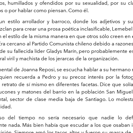
os, humillados y ofendidos por su sexualidad, por su cl
cos o por hablar como piensan. Como él.
n estilo arrollador y barroco, donde los adjetivos y su
clan para crear una prosa poética inclasificable, Lemebe
n el estilo de la misma manera en que otros sólo creen en
Era cercano al Partido Comunista chileno debido a razones
e su fallecida líder Gladys Marín, pero probablemente es
al viril y machista de los jerarcas de la organización.
ental de Joanna Reposi, se escucha hablar a su hermano
uien recuerda a Pedro y su precoz interés por la fotogra
 retrato de sí mismo en diferentes facetas. Dice que soli
ucones y matones del barrio en la población San Migue
al, sector de clase media baja de Santiago. Lo moles
idad.
o del tiempo no sería necesario que nadie lo de
te nada. Más bien había que escudar a los que osaban i
sión. Siempre amó los tacos altos y fueron su marca de 