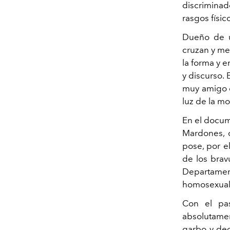
discriminad
rasgos físi
Dueño de u
cruzan y mez
la forma y e
y discurso. 
muy amigo d
luz de la mor
En el docum
Mardones, q
pose, por el
de los brav
Departament
homosexual
Con el pas
absolutamen
garbo y deci