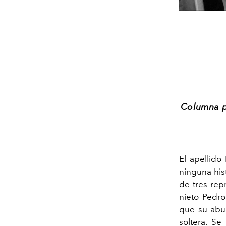
Columna pu
E
l apellido
ninguna his
de tres rep
nieto Pedro
que su abue
soltera. Se