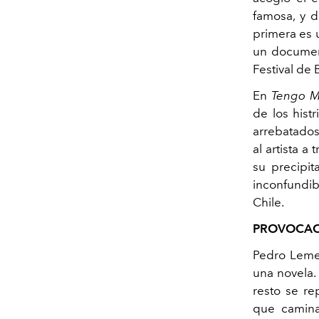
famosa, y 
primera es 
un document
Festival de B
En
Tengo M
de los hist
arrebatados
al artista a
su precipit
inconfundib
Chile.
PROVOCACI
Pedro Lemeb
una novela
resto se rep
que camina