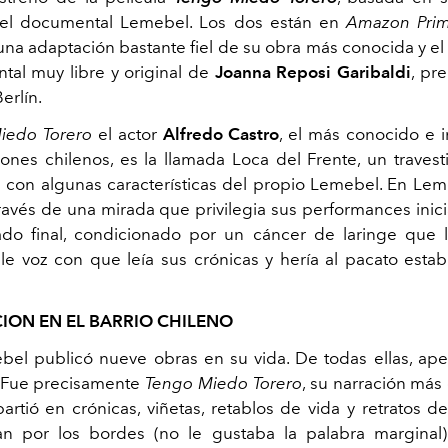
del documental
Lemebel
. Los dos están en
Amazon Prim
una adaptación bastante fiel de su obra más conocida y
el
al muy libre y original de
Joanna Reposi Garibaldi
, pr
erlín.
iedo Torero
el actor
Alfredo Castro
, el más conocido e 
riones chilenos, es la llamada Loca del Frente, un traves
 con algunas características del propio
Lemebel
. En
Lem
 través de una mirada que privilegia sus performances inic
ado final, condicionado por un cáncer de laringe que le
le voz con que leía sus crónicas y hería al pacato esta
ON EN EL BARRIO CHILENO
el publicó nueve obras en su vida. De todas ellas, ap
. Fue precisamente
Tengo Miedo Torero
, su narración más
artió en crónicas, viñetas, retablos de vida y retratos 
n por los bordes (no le gustaba la palabra marginal