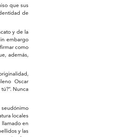
uiso que sus
identidad de
acato y de la
sin embargo
 firmar como
e, además,
originalidad,
ileno Oscar
tú?”. Nunca
el seudónimo
atura locales
n llamado en
ellidos y las