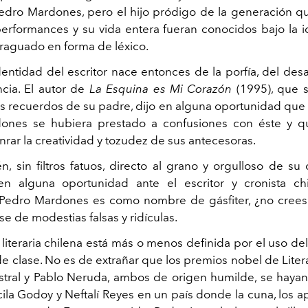
dro Mardones, pero el hijo pródigo de la generación q
 performances y su vida entera fueran conocidos bajo la 
raguado en forma de léxico.
entidad del escritor nace entonces de la porfía, del des
cia. El autor de
La Esquina es Mi Corazón
(1995), que 
os recuerdos de su padre, dijo en alguna oportunidad que
ones se hubiera prestado a confusiones con éste y qu
rar la creatividad y tozudez de sus antecesoras.
n, sin filtros fatuos, directo al grano y orgulloso de su 
 en alguna oportunidad ante el escritor y cronista ch
Pedro Mardones es como nombre de gásfiter, ¿no crees 
e de modestias falsas y ridículas.
n literaria chilena está más o menos definida por el uso d
de clase. No es de extrañar que los premios nobel de Liter
stral y Pablo Neruda, ambos de origen humilde, se haya
ila Godoy y Neftalí Reyes en un país donde la cuna, los ap