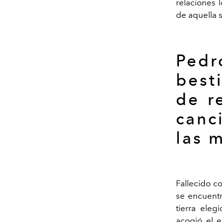
relaciones 
de aquella 
Pedr
best
de r
canc
las m
Fallecido co
se encuentr
tierra eleg
acogió el 