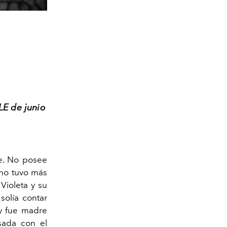
LE de junio
le. No posee
no tuvo más
Violeta y su
olía contar
 y fue madre
asada con el