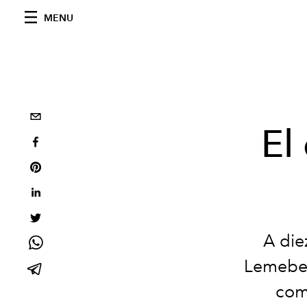
MENU
El
A die
Lemebel
com