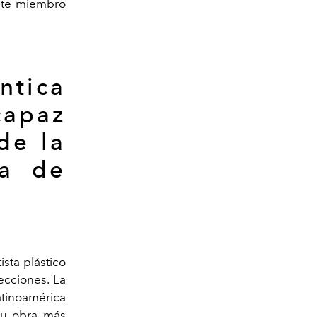
ante miembro
ntica
capaz
de la
sa de
sta plástico
ecciones. La
tinoamérica
u obra más