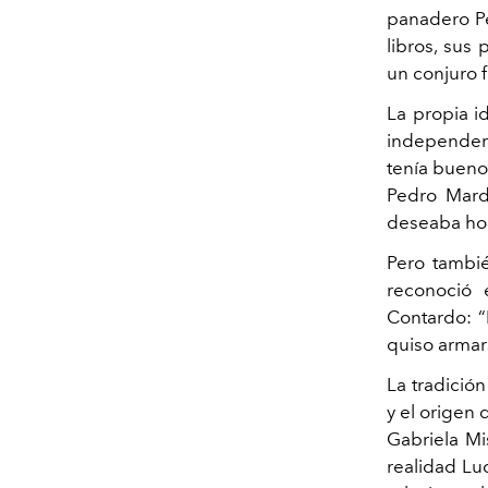
panadero Pe
libros, sus
un conjuro f
La propia id
independen
tenía buen
Pedro Mard
deseaba hon
Pero tambié
reconoció
Contardo: “
quiso armars
La tradició
y el origen 
Gabriela Mi
realidad Luc