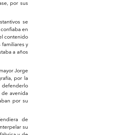
ase, por sus
stantivos se
l confiaba en
 el contenido
 familiares y
taba a años
 mayor Jorge
fía, por la
́a defenderlo
l de avenida
taban por su
fendiera de
nterpelar su
fábrica y de