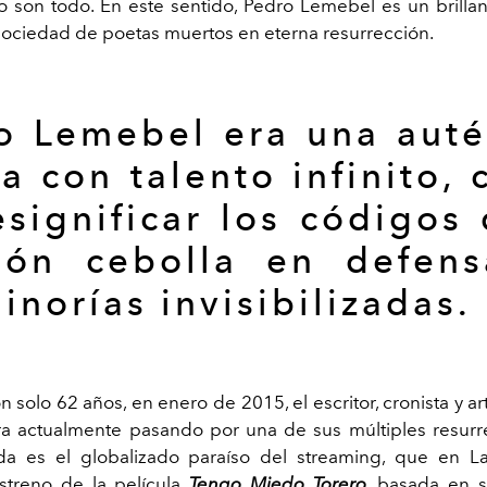
lo son todo. En este sentido, Pedro Lemebel es un brill
sociedad de poetas muertos en eterna resurrección.
o Lemebel era una auté
ia con talento infinito, 
esignificar los códigos 
ión cebolla en defen
inorías invisibilizadas.
n solo 62 años, en enero de 2015, el escritor, cronista y arti
a actualmente pasando por una de sus múltiples resurr
ida es el globalizado paraíso del
streaming
, que en La
estreno de la película
Tengo Miedo Torero
, basada en s