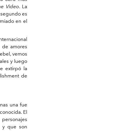
e Video
. La
 segundo es
emiado en el
internacional
ti de amores
ebel
, vemos
iales y luego
 extirpó la
blishment de
enas una fue
 conocida. El
de personajes
) y que son