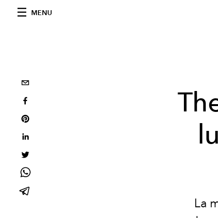
MENU
The
l
La m