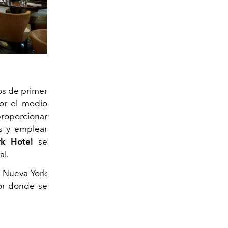
ios de primer
por el medio
oporcionar
es y emplear
k Hotel
se
al.
r Nueva York
or donde se