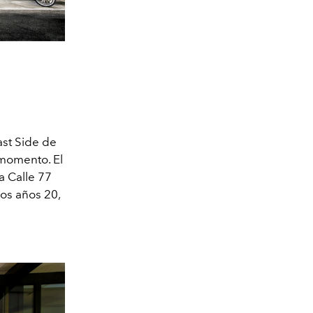
ast Side de
momento. El
a Calle 77
os años 20,