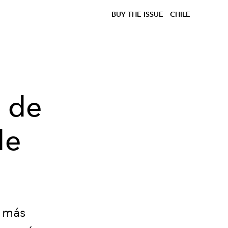
BUY THE ISSUE
CHILE
o de
de
s más