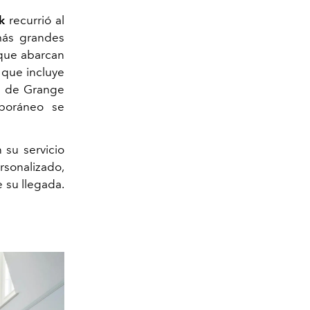
k
recurrió al
más grandes
 que abarcan
 que incluye
al de Grange
poráneo se
 su servicio
rsonalizado,
 su llegada.