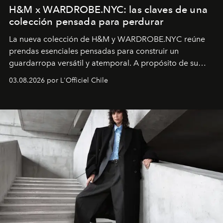
H&M x WARDROBE.NYC: las claves de una
colección pensada para perdurar
La nueva colección de H&M y WARDROBE.NYC reúne
prendas esenciales pensadas para construir un
guardarropa versátil y atemporal. A propósito de su
lanzamiento, los fundadores de la firma neoyorquina y
03.08.2026 por L'Officiel Chile
la asesora creativa y jefa de diseño global de la marca
sueca compartieron su visión sobre el proceso creativo
y la filosofía detrás de la propuesta.