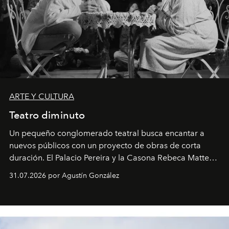
ARTE Y CULTURA
Teatro diminuto
Un pequeño conglomerado teatral busca encantar a
nuevos públicos con un proyecto de obras de corta
duración. El Palacio Pereira y la Casona Rebeca Matte
son algunos de los lugares que han albergado estas
31.07.2026 por Agustín González
miniobras. Sus puestas en escena son limpias; ponen el
foco en la historia y los personajes.