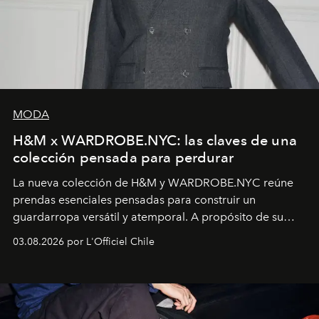
MODA
H&M x WARDROBE.NYC: las claves de una
colección pensada para perdurar
La nueva colección de H&M y WARDROBE.NYC reúne
prendas esenciales pensadas para construir un
guardarropa versátil y atemporal. A propósito de su
lanzamiento, los fundadores de la firma neoyorquina y
03.08.2026 por L'Officiel Chile
la asesora creativa y jefa de diseño global de la marca
sueca compartieron su visión sobre el proceso creativo
y la filosofía detrás de la propuesta.