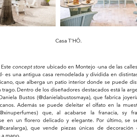
Casa T'HŌ.
:
Este
concept store
ubicado en Montejo -una de las calles
d- es una antigua casa remodelada y dividida en distinta
cano, que alberga un patio interior donde se puede dis
n trago. Dentro de los diseñadores destacados está la arge
aniela Bustos (@danielabustosmaya), que fabrica joyer
canos. Además se puede deleitar el olfato en la mues
@xinuperfumes) que, al acabarse la franacia, sy f
se en un florero delicado y elegante. Por último, se 
(@caralarga), que vende piezas únicas de decoración
o a mano.