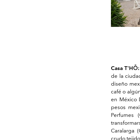
Casa T'HŌ
de la ciuda
diseño mexi
café o algú
en México D
pesos mexi
Perfumes (
transformar
Caralarga 
crudo tejid