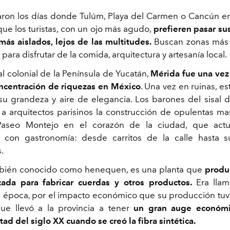
ron los días donde Tulúm, Playa del Carmen o Cancún er
 que los turistas, con un ojo más agudo,
prefieren pasar su
más aislados, lejos de las multitudes.
Buscan zonas más
, para disfrutar de la comida, arquitectura y artesanía local.
l colonial de la Península de Yucatán,
Mérida fue una vez
ncentración de riquezas en México
. Una vez en ruinas, e
u grandeza y aire de elegancia. Los barones del sisal de
a arquitectos parisinos la construcción de opulentas ma
Paseo Montejo en el corazón de la ciudad, que act
con gastronomía: desde carritos de la calle hasta su
.
ambién conocido como henequen, es una planta que
produ
izada para fabricar cuerdas y otros productos.
Era lla
a época, por el impacto económico que su producción tuv
que llevó a la provincia a tener
un gran auge económi
ad del siglo XX cuando se creó la fibra sintética.