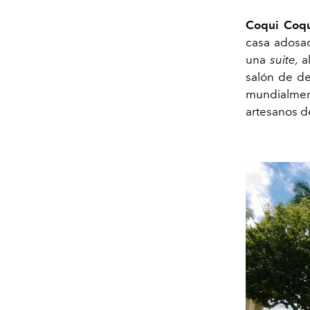
Coqui Coq
casa adosa
una
suite,
al
salón de de
mundialmen
artesanos d