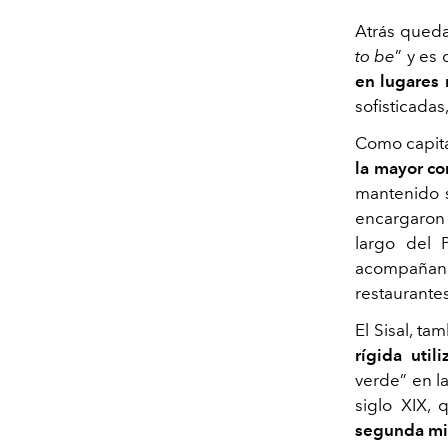
Atrás queda
to be
” y es
en lugares 
sofisticadas
Como capita
la mayor co
mantenido s
encargaron 
largo del 
acompañan 
restaurantes
El Sisal, t
rígida util
verde” en l
siglo XIX, 
segunda mit