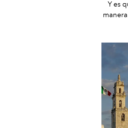
Y es q
manera 