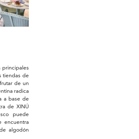
 principales
s tiendas de
frutar de un
ntina radica
ía a base de
tra de XINÚ
rasco puede
se encuentra
 de algodón