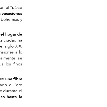
an el “
place
s vacaciones
 bohemias y
 el hogar de
sta ciudad ha
l siglo XIX,
nsiones a lo
ualmente se
s los finos
ce una fibra
mado el “oro
o durante el
co hasta la