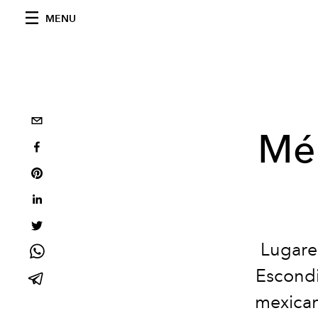
MENU
Mér
Lugare
Escondi
mexican