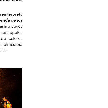
 reinterpretó
yenda de los
arís
a través
 Terciopelos
 de colores
na atmósfera
isa.