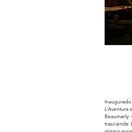
Inaugurado 
L’Aventure 
Beaumarly –
trasciende 
mismo esp