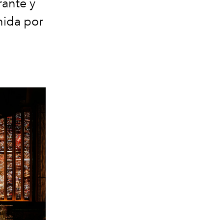
rante y
nida por