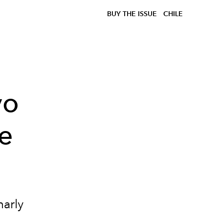
BUY THE ISSUE
CHILE
vo
de
marly