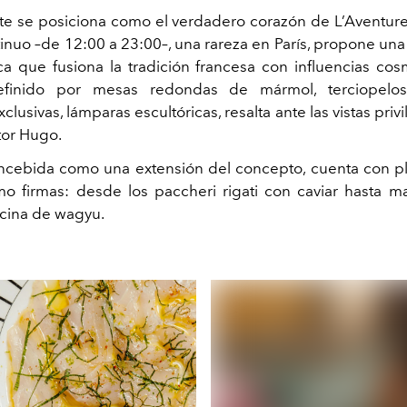
nte se posiciona como el verdadero corazón de L’Aventure
tinuo –de 12:00 a 23:00–, una rareza en París, propone una
a que fusiona la tradición francesa con influencias cosm
efinido por mesas redondas de mármol, terciopelo
clusivas, lámparas escultóricas, resalta ante las vistas privi
tor Hugo.
oncebida como una extensión del concepto, cuenta con p
mo firmas: desde los paccheri rigati con caviar hasta m
cecina de wagyu.