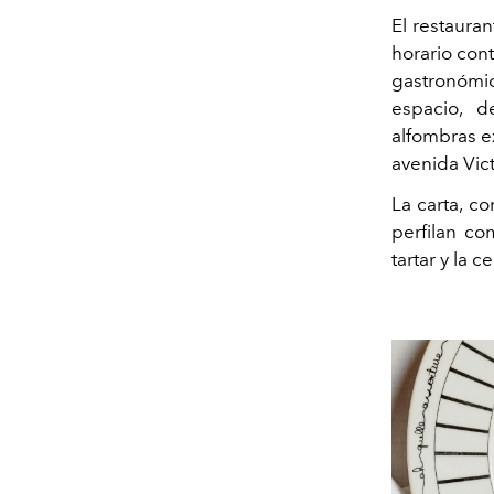
El restaura
horario con
gastronómic
espacio, d
alfombras ex
avenida Vic
La carta, c
perfilan co
tartar y la 