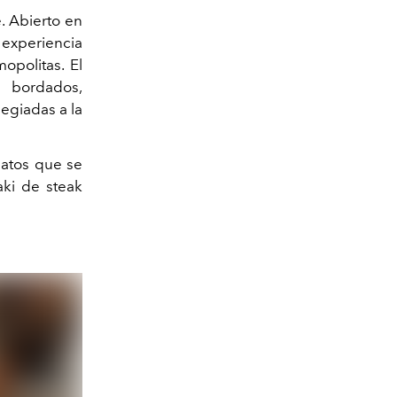
. Abierto en
 experiencia
opolitas. El
s bordados,
legiadas a la
latos que se
aki de steak