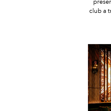
presen
club a 