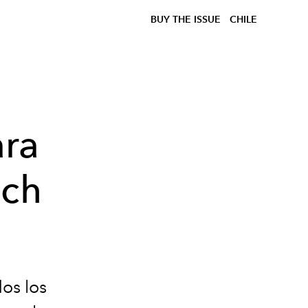
BUY THE ISSUE
CHILE
ara
ach
os los