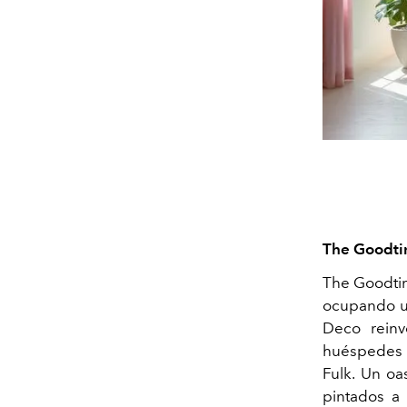
The Goodti
The Goodtim
ocupando un
Deco reinv
huéspedes a
Fulk. Un oa
pintados a 