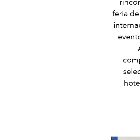
rinco
feria d
interna
evento
comp
sele
hote