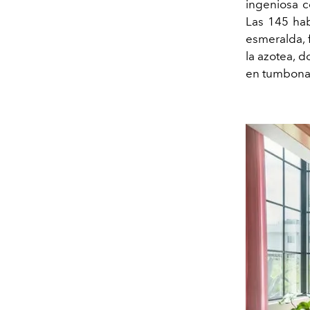
ingeniosa c
Las 145 ha
esmeralda, f
la azotea, d
en tumbonas