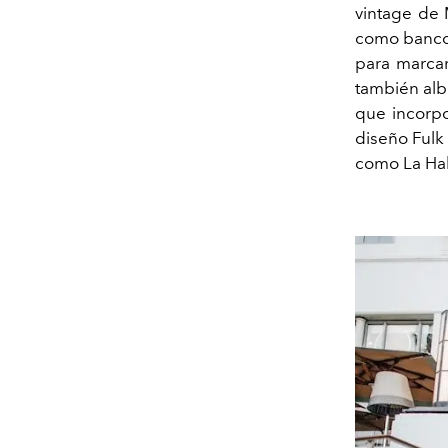
vintage de 
como bancos
para marca
también alb
que incorpo
diseño Fulk 
como La Ha