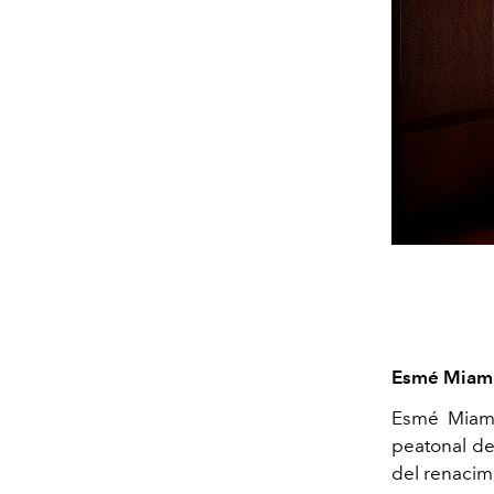
Esmé Miami
Esmé Miami
peatonal de
del renacim