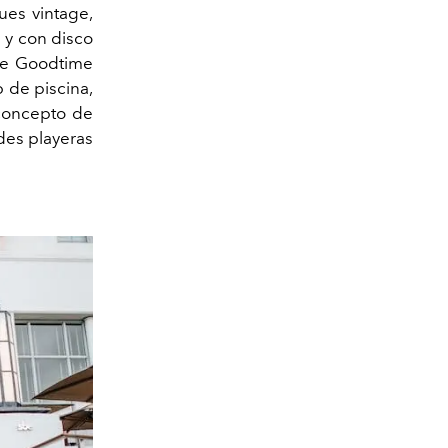
ues vintage,
 y con disco
he Goodtime
 de piscina,
 concepto de
ades playeras