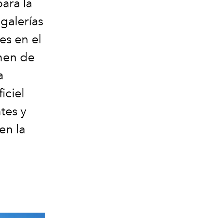
ara la
galerías
es en el
enen de
a
iciel
tes y
en la