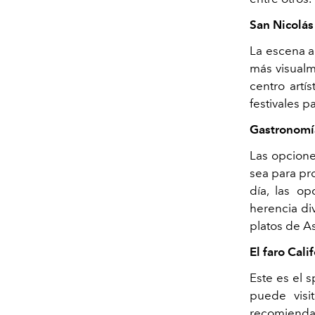
San Nicolás
La escena a
más visualm
centro artís
festivales p
Gastronomí
Las opcione
sea para pr
día, las op
herencia di
platos de As
El faro Cali
Este es el s
puede visi
recomiendan