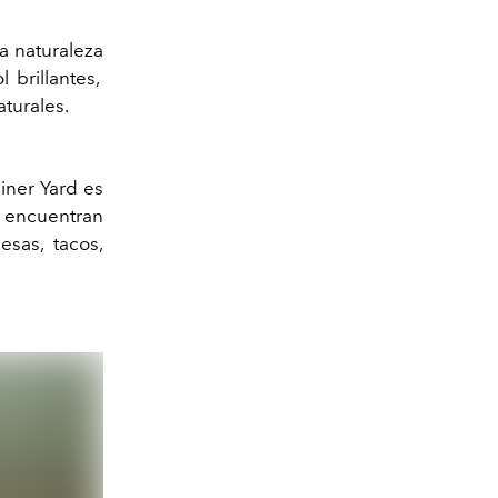
La naturaleza
 brillantes,
aturales.
iner Yard es
 encuentran
sas, tacos,