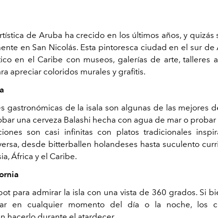
rtística de Aruba ha crecido en los últimos años, y quizás
ente en San Nicolás. Esta pintoresca ciudad en el sur de
tico en el Caribe con museos, galerías de arte, talleres 
ara apreciar coloridos murales y grafitis.
a
s gastronómicas de la isala son algunas de las mejores de
obar una cerveza Balashi hecha con agua de mar o probar 
ciones son casi infinitas con platos tradicionales insp
versa, desde bitterballen holandeses hasta suculento curri
ia, África y el Caribe.
fornia
pot para admirar la isla con una vista de 360 grados. Si bi
tar en cualquier momento del día o la noche, los 
 hacerlo durante el atardecer.