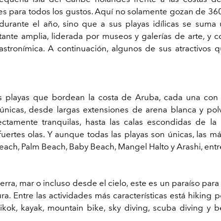
es para todos los gustos. Aquí no solamente gozan de 360
urante el año, sino que a sus playas idílicas se sum
stante amplia, liderada por museos y galerías de arte, y 
stronímica. A continuación, algunos de sus atractivos 
 playas que bordean la costa de Aruba, cada una con 
únicas, desde largas extensiones de arena blanca y pol
ctamente tranquilas, hasta las calas escondidas de la 
uertes olas. Y aunque todas las playas son únicas, las m
each, Palm Beach, Baby Beach, Mangel Halto y Arashi, entre
ierra, mar o incluso desde el cielo, este es un paraíso par
ra. Entre las actividades más características está hiking 
ikok, kayak, mountain bike, sky diving, scuba diving y b