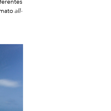
ferentes
ormato
all-