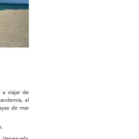
 a viajar de
pandemia, al
layas de mar
e.
 Venezuela,