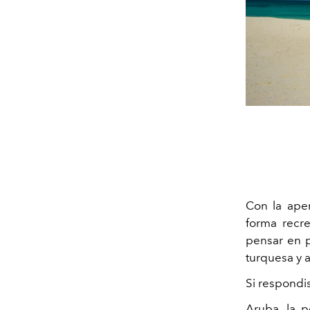
Con la aper
forma recre
pensar en p
turquesa y 
Si respondi
Aruba, la p