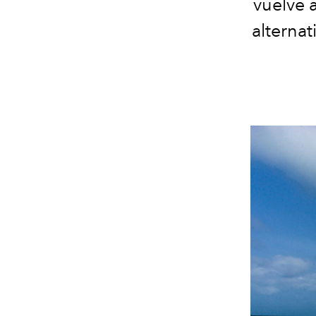
vuelve 
alterna