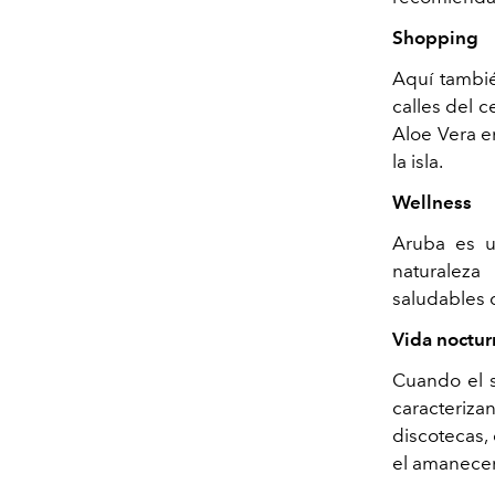
Shopping
Aquí tambié
calles del 
Aloe Vera e
la isla.
Wellness
Aruba es un
naturaleza
saludables d
Vida noctur
Cuando el s
caracterizan
discotecas, 
el amanecer