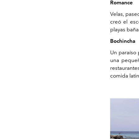
Romance
Velas, paseo
creó el esc
playas bañad
Bochincha
Un paraíso 
una pequeñ
restaurant
comida latin