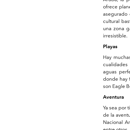
ofrece plan
asegurado d
cultural ba
una zona ga
irresistible.
Playas
Hay muchas
cualidades 
aguas perfe
donde hay f
son Eagle B
Aventura
Ya sea por t
de la aventu
Nacional Ar
entre otros.