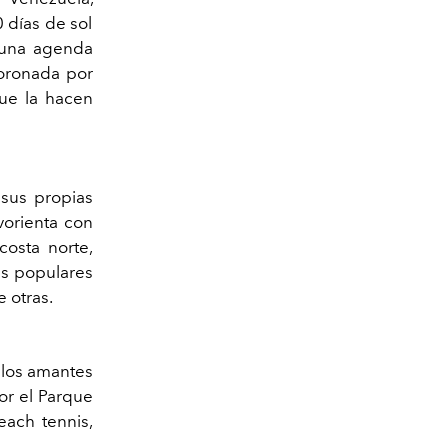
 días de sol
a una agenda
coronada por
que la hacen
sus propias
vorienta con
costa norte,
ás populares
 otras.
a los amantes
por el Parque
each tennis,