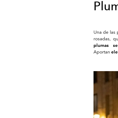
Plum
Una de las 
rosadas, q
plumas se
Aportan
el