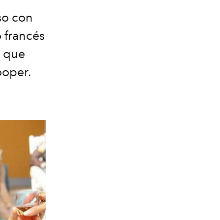
so con
o francés
a que
Cooper.