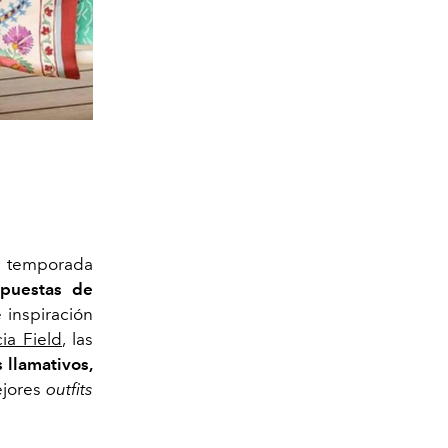
ra temporada
opuestas de
 inspiración
cia Field
, las
 llamativos,
ejores
outfits