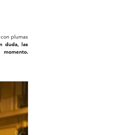
a con plumas
n duda, las
l momento.