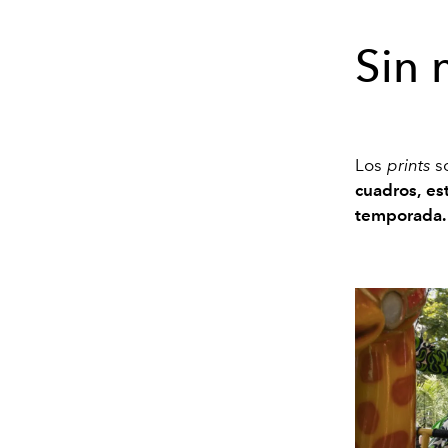
Sin 
Los
prints
s
cuadros, es
temporada.