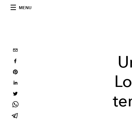
MENU
U
Lo
te