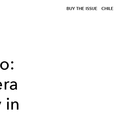
BUY THE ISSUE
CHILE
o:
era
 in