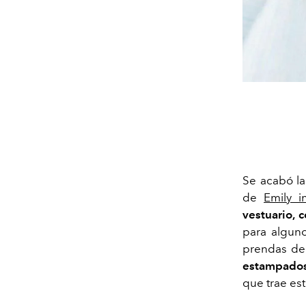
Se acabó la
de
Emily i
vestuario, 
para algun
prendas de
estampados 
que trae es