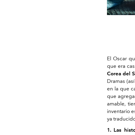
El Oscar q
que era cas
Corea del S
Dramas (así
en la que ca
que agrega 
amable, ti
inventario e
ya traducid
1. Las histo