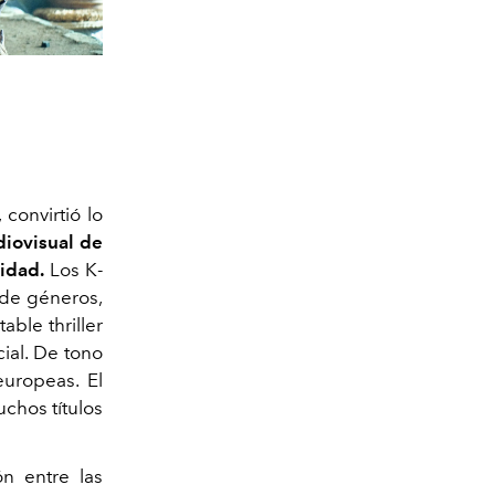
 convirtió lo
diovisual de
idad.
Los K-
 de géneros,
able thriller
ial. De tono
uropeas. El
uchos títulos
ón entre las