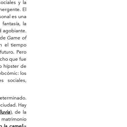
ociales y la
mergente. El
rsonal es una
fantasía, la
d agobiante.
e de
Game of
n el tiempo
uturo. Pero
cho que fue
o hípster de
ebcómic: los
s sociales,
determinado.
 ciudad. Hay
luvia
), de la
n matrimonio
 la camel
ia