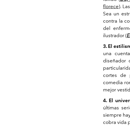
florece
). L
Sea un estr
contra la co
del enferm
ilustrador (
E
3. El estili
una cuent
diseñador 
particulari
cortes de 
comedia rom
mejor vesti
4. El univer
últimas se
siempre hay
cobra vida 