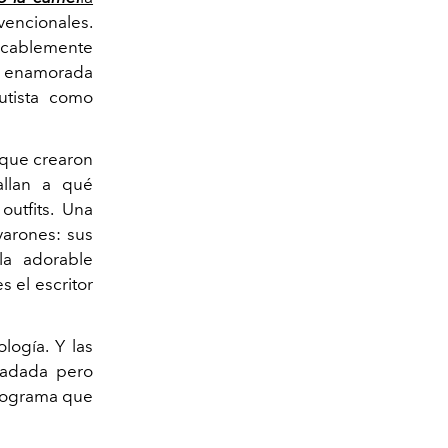
vencionales.
lacablemente
es enamorada
utista como
a que crearon
allan a qué
utfits. Una
varones: sus
la adorable
 el escritor
logía. Y las
iadada pero
olograma que