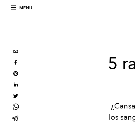
MENU
5 r
¿Cansa
los san