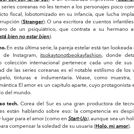
as series coreanas no les temen a los personajes poco con
icto fiscal, lobotomizado en su infancia, que lucha imp
rrupción (
Stranger
). O una escritora de cuentos infantil
ero de un psiquiátrico, que contrata a su hermano a
stá bien no estar bien
).
smo.
En esta última serie, la pareja estelar está tan lookead
a de Instagram,
itsokaytonotbeokayfashion
, donde det
o colección internacional pertenece cada uno de sus o
dad de las series coreanas es el notable estilismo de los 
pelo, tinturas e indumentaria. Véase, como muestra, 
ántica El amor es un capítulo aparte, cuyo protagonista es
do del mundo.
so tech.
Corea del Sur es una gran productora de tecno
ries están hablando sobre eso: la competencia es desp
 lugar para el amor (como en
Start-Up
)
, aunque sea un h
para compensar la soledad de su usuaria (
Holo, mi amor
).