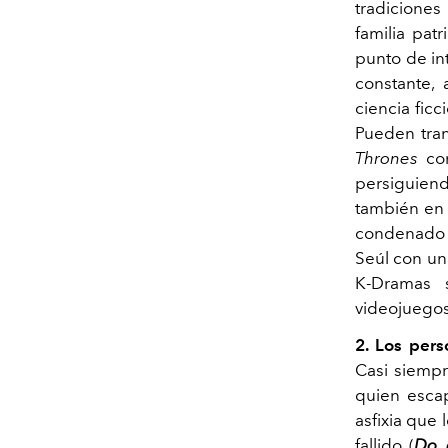
tradiciones
familia pat
punto de int
constante, 
ciencia fic
Pueden tran
Thrones
co
persiguien
también en
condenado i
Seúl con un
K-Dramas s
videojuegos
2. Los pers
Casi siempr
quien esca
asfixia que 
fallido (
Do, 