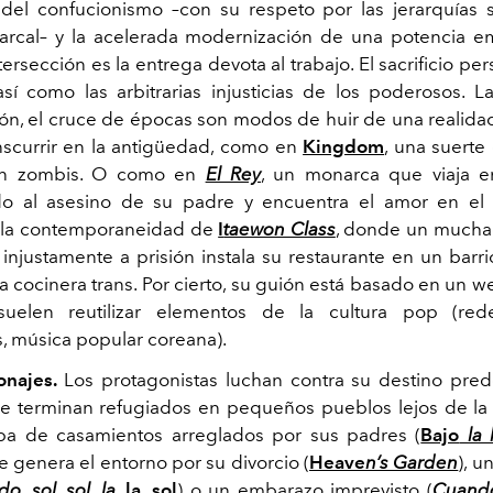
 del confucionismo –con su respeto por las jerarquías s
riarcal– y la acelerada modernización de una potencia e
ersección es la entrega devota al trabajo. El sacrificio pe
así como las arbitrarias injusticias de los poderosos. La 
ción, el cruce de épocas son modos de huir de una realida
scurrir en la antigüedad, como en
Kingdom
, una suert
n zombis. O como en
El Rey
, un monarca que viaja e
do al asesino de su padre y encuentra el amor en el f
 la contemporaneidad de
I
taewon Class
, donde un mucha
njustamente a prisión instala su restaurante en un barri
a cocinera trans. Por cierto, su guión está basado en un w
uelen reutilizar elementos de la cultura pop (rede
, música popular coreana).
onajes.
Los protagonistas luchan contra su destino pre
e terminan refugiados en pequeños pueblos lejos de la
pa de casamientos arreglados por sus padres (
Bajo
la l
le genera el entorno por su divorcio (
Heave
n’s Garden
), u
do, sol, sol, la
, la, sol
) o un embarazo imprevisto (
Cuando