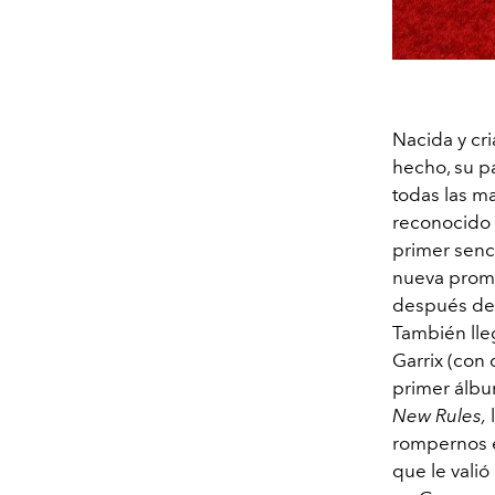
Nacida y cri
hecho, su pa
todas las ma
reconocido 
primer senc
nueva promes
después de a
También lle
Garrix (con
primer álbu
New Rules,
rompernos e
que le vali