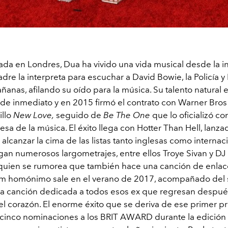
ada en Londres, Dua ha vivido una vida musical desde la i
dre la interpreta para escuchar a David Bowie, la Policía 
ñanas, afilando su oído para la música. Su talento natural 
de inmediato y en 2015 firmó el contrato con Warner Bros 
illo
New Love,
seguido de
Be The One
que lo oficializó c
a de la música. El éxito llega con Hotter Than Hell, lanz
lcanzar la cima de las listas tanto inglesas como internac
gan numerosos largometrajes, entre ellos Troye Sivan y DJ
 quien se rumorea que también hace una canción de enlace
m homónimo sale en el verano de 2017, acompañado del s
la canción dedicada a todos esos ex que regresan despué
l corazón. El enorme éxito que se deriva de ese primer p
ó cinco nominaciones a los BRIT AWARD durante la edición