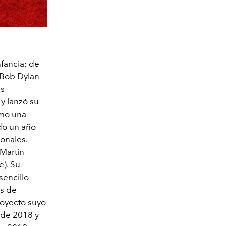
nfancia; de
y Bob Dylan
es
y lanzó su
omo una
ado un año
ionales.
 Martin
). Su
encillo
s de
royecto suyo
 de 2018 y