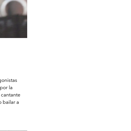
gonistas
por la
a cantante
 bailar a