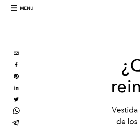
MENU
¿Q
rei
Vestida
de los