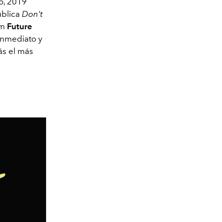
o, 2019
ublica
Don't
um
Future
inmediato y
ás el más