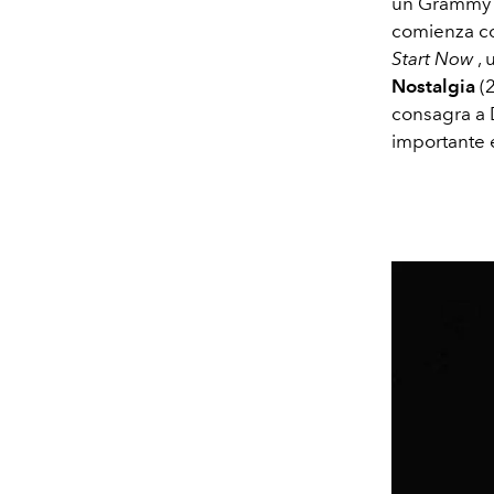
un Grammy c
comienza co
Start Now
, 
Nostalgia
(2
consagra a 
importante 