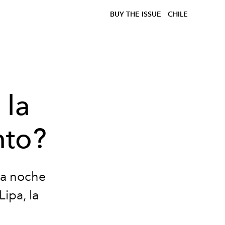
BUY THE ISSUE
CHILE
 la
nto?
la noche
ipa, la