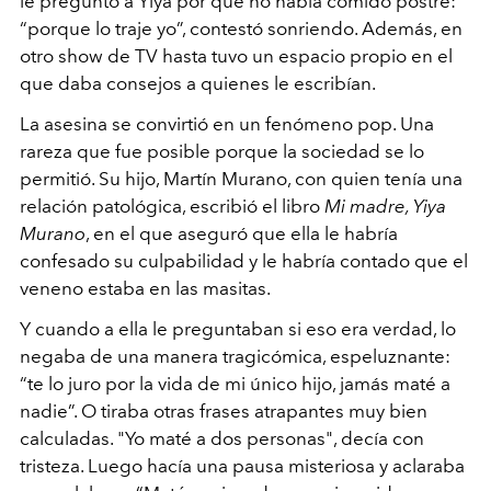
le
preguntó a Yiya por qué no había comido postre:
“porque lo
traje yo”, contestó sonriendo. Además, en
otro show de TV
hasta tuvo un espacio propio en el
que daba consejos a quienes
le escribían.
La asesina se convirtió en un fenómeno pop. Una
rareza que
fue posible porque la sociedad se lo
permitió. Su hijo, Martín
Murano, con quien tenía una
relación patológica, escribió
el libro
Mi madre, Yiya
Murano
, en el que aseguró que ella le
habría
confesado su culpabilidad y le habría contado que el
veneno estaba en las masitas.
Y cuando a ella le preguntaban si eso era verdad, lo
negaba de
una manera tragicómica, espeluznante:
“te lo juro por la vida
de mi único hijo, jamás maté a
nadie”. O tiraba otras frases
atrapantes muy bien
calculadas. "Yo maté a dos personas", decía
con
tristeza. Luego hacía una pausa misteriosa y aclaraba