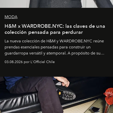
MODA
H&M x WARDROBE.NYC: las claves de una
colección pensada para perdurar
La nueva colección de H&M y WARDROBE.NYC reúne
prendas esenciales pensadas para construir un
guardarropa versátil y atemporal. A propósito de su
lanzamiento, los fundadores de la firma neoyorquina y
03.08.2026 por L'Officiel Chile
la asesora creativa y jefa de diseño global de la marca
sueca compartieron su visión sobre el proceso creativo
y la filosofía detrás de la propuesta.