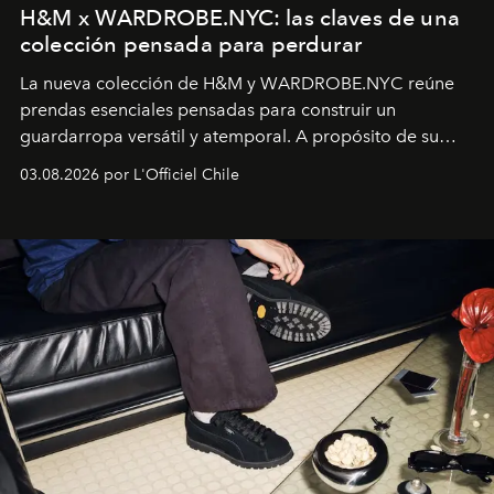
H&M x WARDROBE.NYC: las claves de una
colección pensada para perdurar
La nueva colección de H&M y WARDROBE.NYC reúne
prendas esenciales pensadas para construir un
guardarropa versátil y atemporal. A propósito de su
lanzamiento, los fundadores de la firma neoyorquina y
03.08.2026 por L'Officiel Chile
la asesora creativa y jefa de diseño global de la marca
sueca compartieron su visión sobre el proceso creativo
y la filosofía detrás de la propuesta.