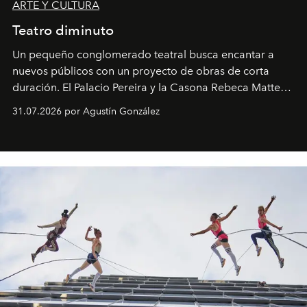
ARTE Y CULTURA
Teatro diminuto
Un pequeño conglomerado teatral busca encantar a
nuevos públicos con un proyecto de obras de corta
duración. El Palacio Pereira y la Casona Rebeca Matte
son algunos de los lugares que han albergado estas
31.07.2026 por Agustín González
miniobras. Sus puestas en escena son limpias; ponen el
foco en la historia y los personajes.