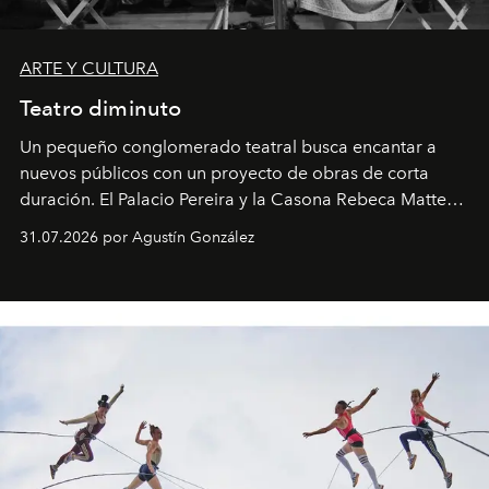
ARTE Y CULTURA
Teatro diminuto
Un pequeño conglomerado teatral busca encantar a
nuevos públicos con un proyecto de obras de corta
duración. El Palacio Pereira y la Casona Rebeca Matte
son algunos de los lugares que han albergado estas
31.07.2026 por Agustín González
miniobras. Sus puestas en escena son limpias; ponen el
foco en la historia y los personajes.