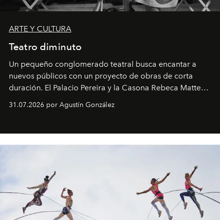
ARTE Y CULTURA
Teatro diminuto
Un pequeño conglomerado teatral busca encantar a
nuevos públicos con un proyecto de obras de corta
duración. El Palacio Pereira y la Casona Rebeca Matte
son algunos de los lugares que han albergado estas
31.07.2026 por Agustín González
miniobras. Sus puestas en escena son limpias; ponen el
foco en la historia y los personajes.