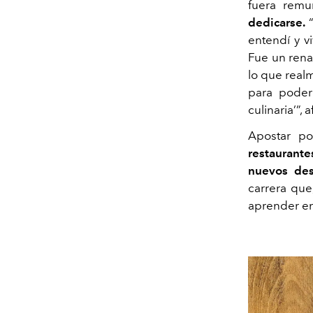
fuera rem
dedicarse.
“
entendí y v
Fue un renac
lo que real
para poder 
culinaria’”, 
Apostar po
restaurante
nuevos des
carrera que
aprender en