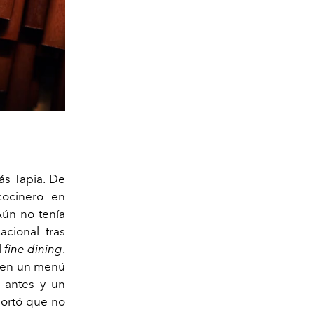
ás Tapia
. De
cocinero en
 Aún no tenía
acional tras
l
fine dining
.
s en un menú
 antes y un
mportó que no