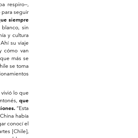
a respiro—,
o para seguir
que siempre
blanco, sin
ía y cultura
 Ahí su viaje
 y cómo van
a que más se
hile se toma
tionamientos
.
vivió lo que
antonés,
que
ciones.
“Esta
 China había
gar conocí el
rtes [Chile],