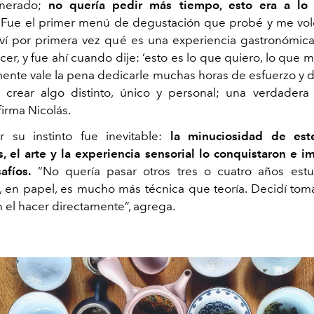
unerado;
no quería pedir más tiempo, esto era a lo
Fue el primer menú de degustación que probé y me voló
iví por primera vez qué es una experiencia gastronómic
er, y fue ahí cuando dije: ‘esto es lo que quiero, lo que
mente vale la pena dedicarle muchas horas de esfuerzo y 
crear algo distinto, único y personal; una verdadera
afirma Nicolás.
r su instinto fue inevitable:
la minuciosidad de est
s, el arte y la experiencia sensorial lo conquistaron e i
afíos.
“No quería pasar otros tres o cuatro años est
, en papel, es mucho más técnica que teoría. Decidí toma
 el hacer directamente”, agrega.