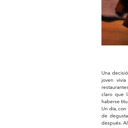
Una decisió
joven viví
restaurantes
claro que l
haberse tit
Un día, con
de degusta
después. Al 