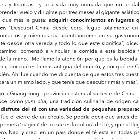
íses y técnicas —y una vida muy nómada que no le dab
ender vuelo y dirigirse por tres meses al gigante asiátic
o que más le gusta:
adquirir conocimientos en lugares 
er.
“Descubrí China desde cero, llegué totalmente en 
ontactos, y mientras iba adentrándome en su gastronom
té desde otra vereda y todo lo que este significa”, dice.
camino: comenzó a vincular la comida a esta bebida
de la mano. “Me llamó la atención por qué es la bebid
na; por qué es la más antigua del mundo, y por qué en C
én. Ahí fue cuando me dí cuenta de que estos tres cues
para un mismo lado, y que tenía que descubrir más y más”
ó a Guangdong —provincia costera al sudeste de China— 
noce como
yum cha
, una tradición culinaria de origen c
 disfrute del té con una variedad de pequeñas prepara
 fue el cierre de un círculo. Se podría decir que antes de
a primera ‘página’ de lo que es la cultura del té, y que al lle
bro. Nací y crecí en un país donde el té está en todas pa