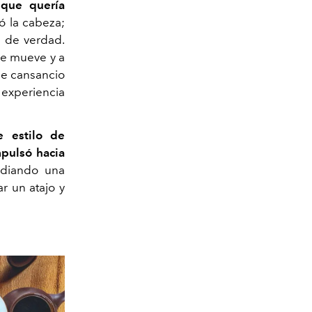
 que quería
 la cabeza;
a de verdad.
 me mueve y a
de cansancio
 experiencia
e estilo de
mpulsó hacia
udiando una
r un atajo y