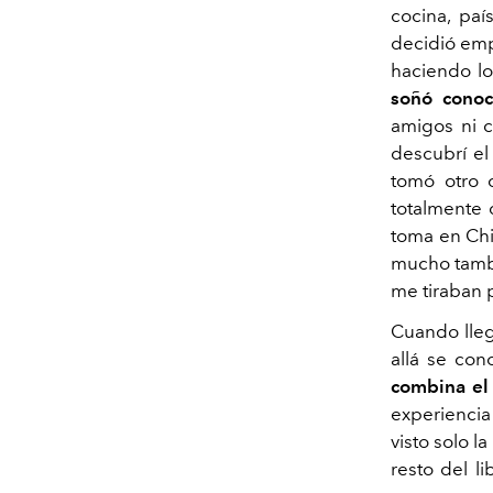
cocina, pa
decidió empr
haciendo l
soñó conoc
amigos ni c
descubrí el 
tomó otro 
totalmente 
toma en Chi
mucho tambi
me tiraban 
Cuando lleg
allá se co
combina el
experiencia
visto solo l
resto del li