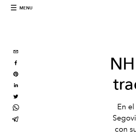
MENU
NH 
tr
En el
Segov
con su