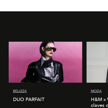
BELLEZA
MODA
DUO PARFAIT
H&M x 
claves 