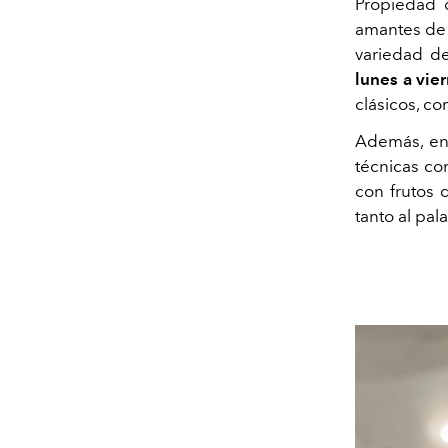
Propiedad d
amantes de 
variedad de
lunes a vie
clásicos, c
Además, en 
técnicas co
con frutos 
tanto al pal