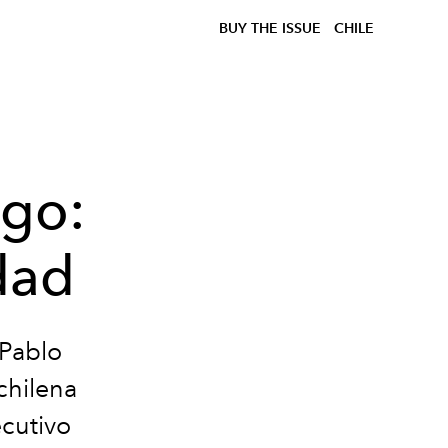
BUY THE ISSUE
CHILE
ago:
dad
 Pablo
chilena
ecutivo