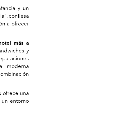
fancia y un
a", confiesa
ón a ofrecer
 hotel más a
sándwiches y
eparaciones
na moderna
 combinación
Fotografías cortesía de NH Coll
o ofrece una
n un entorno