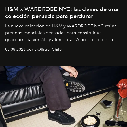
H&M x WARDROBE.NYC: las claves de una
colección pensada para perdurar
La nueva colección de H&M y WARDROBE.NYC reúne
prendas esenciales pensadas para construir un
guardarropa versátil y atemporal. A propósito de su
lanzamiento, los fundadores de la firma neoyorquina y
03.08.2026 por L'Officiel Chile
la asesora creativa y jefa de diseño global de la marca
sueca compartieron su visión sobre el proceso creativo
y la filosofía detrás de la propuesta.