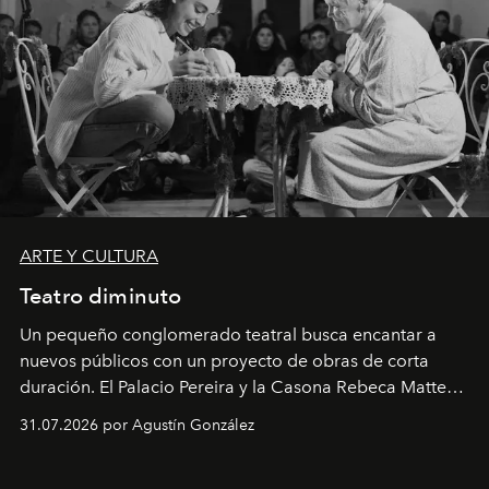
ARTE Y CULTURA
Teatro diminuto
Un pequeño conglomerado teatral busca encantar a
nuevos públicos con un proyecto de obras de corta
duración. El Palacio Pereira y la Casona Rebeca Matte
son algunos de los lugares que han albergado estas
31.07.2026 por Agustín González
miniobras. Sus puestas en escena son limpias; ponen el
foco en la historia y los personajes.