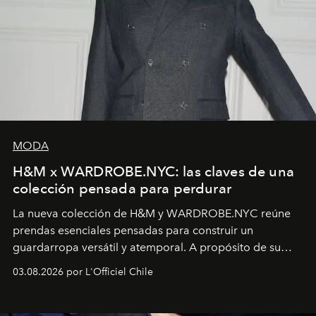
MODA
H&M x WARDROBE.NYC: las claves de una
colección pensada para perdurar
La nueva colección de H&M y WARDROBE.NYC reúne
prendas esenciales pensadas para construir un
guardarropa versátil y atemporal. A propósito de su
lanzamiento, los fundadores de la firma neoyorquina y
03.08.2026 por L'Officiel Chile
la asesora creativa y jefa de diseño global de la marca
sueca compartieron su visión sobre el proceso creativo
y la filosofía detrás de la propuesta.