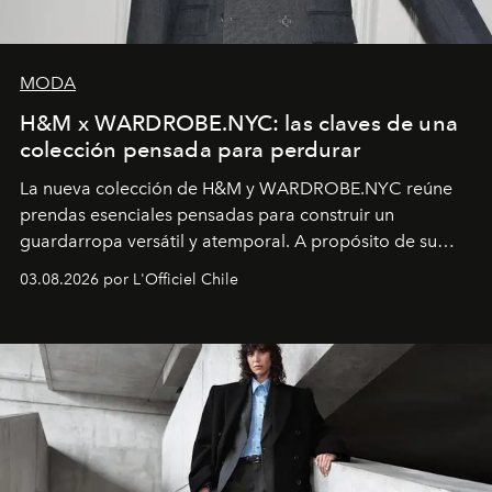
MODA
H&M x WARDROBE.NYC: las claves de una
colección pensada para perdurar
La nueva colección de H&M y WARDROBE.NYC reúne
prendas esenciales pensadas para construir un
guardarropa versátil y atemporal. A propósito de su
lanzamiento, los fundadores de la firma neoyorquina y
03.08.2026 por L'Officiel Chile
la asesora creativa y jefa de diseño global de la marca
sueca compartieron su visión sobre el proceso creativo
y la filosofía detrás de la propuesta.