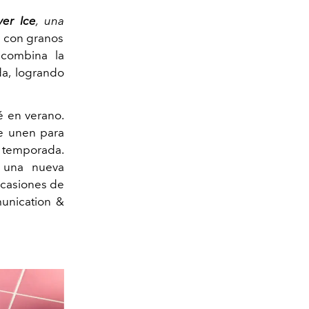
ver Ice
, una
o con granos
 combina la
da, logrando
é en verano.
se unen para
 temporada.
 una nueva
ocasiones de
unication &