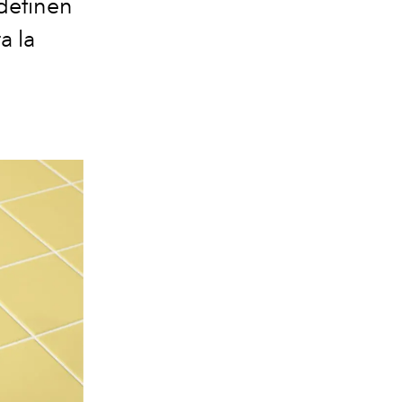
 definen
a la