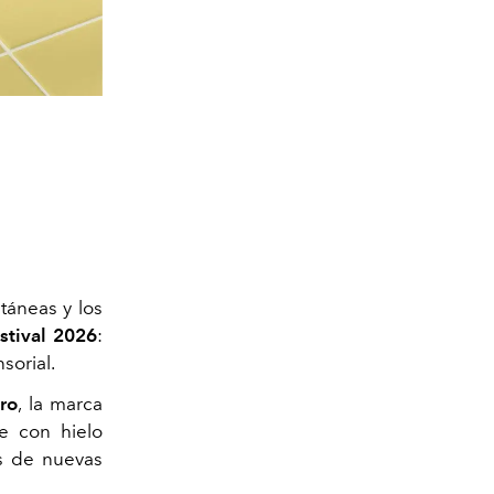
táneas y los
stival 2026
:
sorial.
tro
, la marca
e con hielo
s de nuevas