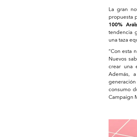
La gran n
propuesta p
100% Aráb
tendencia g
una taza equ
“Con esta n
Nuevos sabo
crear una 
Además, a
generación 
consumo du
Campaign M