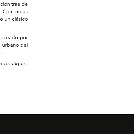
cción trae de
. Con notas
mo un clásico
, creado por
o urbano del
.
en boutiques