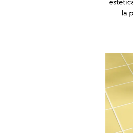
estétic
la 