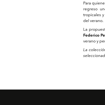
Para quienes
regreso uno
tropicales y
del verano.
La propuest
Federico Pe
verano y per
La colecció
seleccionada