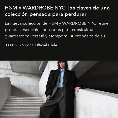
H&M x WARDROBE.NYC: las claves de una
colección pensada para perdurar
La nueva colección de H&M y WARDROBE.NYC reúne
prendas esenciales pensadas para construir un
guardarropa versátil y atemporal. A propósito de su
lanzamiento, los fundadores de la firma neoyorquina y
03.08.2026 por L'Officiel Chile
la asesora creativa y jefa de diseño global de la marca
sueca compartieron su visión sobre el proceso creativo
y la filosofía detrás de la propuesta.