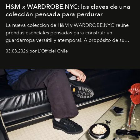
H&M x WARDROBE.NYC: las claves de una
colección pensada para perdurar
La nueva colección de H&M y WARDROBE.NYC reúne
prendas esenciales pensadas para construir un
guardarropa versátil y atemporal. A propósito de su
lanzamiento, los fundadores de la firma neoyorquina y
03.08.2026 por L'Officiel Chile
la asesora creativa y jefa de diseño global de la marca
sueca compartieron su visión sobre el proceso creativo
y la filosofía detrás de la propuesta.