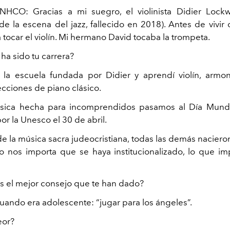
ENHCO:
Gracias a mi suegro, el violinista Didier Lock
de la escena del jazz, fallecido en 2018). Antes de vivir 
tocar el violín. Mi hermano David tocaba la trompeta.
a sido tu carrera?
a la escuela fundada por Didier y aprendí violín, armon
ecciones de piano clásico.
ica hecha para incomprendidos pasamos al Día Mundia
r la Unesco el 30 de abril.
e la música sacra judeocristiana, todas las demás nacieron
o nos importa que se haya institucionalizado, lo que im
s el mejor consejo que te han dado?
cuando era adolescente: “jugar para los ángeles”.
eor?