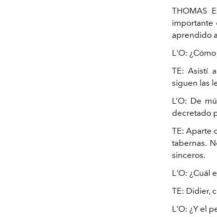
THOMAS 
importante 
aprendido a 
L'O:
¿Cómo h
TE:
Asistí 
siguen las l
L’O:
De mús
decretado po
TE:
Aparte d
tabernas. N
sinceros.
L'O:
¿Cuál e
TE:
Didier, 
L'O:
¿Y el p