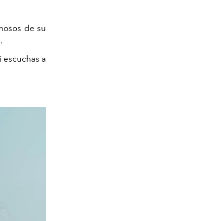
amosos de su
.
i escuchas a