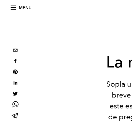
MENU
La 
Sopla u
breve
este e
de preg