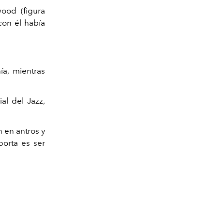
wood (figura
con él había
ía, mientras
l del Jazz,
 en antros y
porta es ser