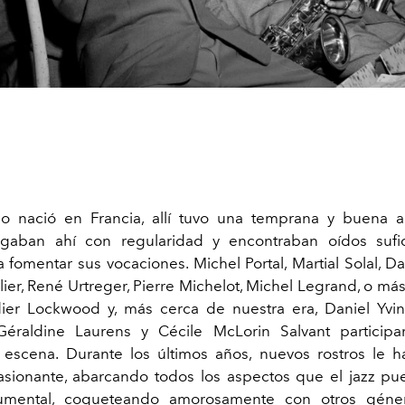
no nació en Francia, allí tuvo una temprana y buena 
ugaban ahí con regularidad y encontraban oídos sufi
 fomentar sus vocaciones. Michel Portal, Martial Solal, D
lier, René Urtreger, Pierre Michelot, Michel Legrand, o m
ier Lockwood y, más cerca de nuestra era, Daniel Yvin
 Géraldine Laurens y Cécile McLorin Salvant particip
 escena. Durante los últimos años, nuevos rostros le
sionante, abarcando todos los aspectos que el jazz pu
trumental, coqueteando amorosamente con otros géne