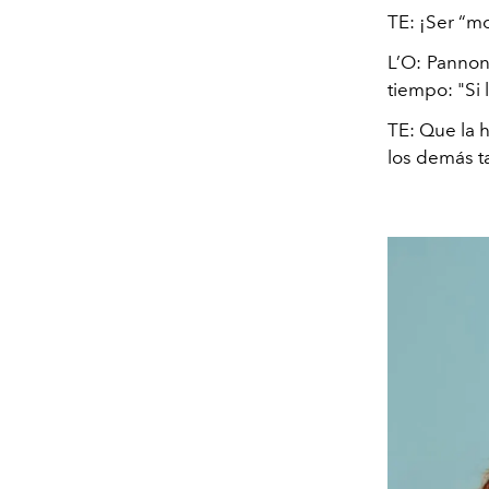
TE:
¡Ser “m
L’O:
Pannon
tiempo: "Si 
TE:
Que la h
los demás t