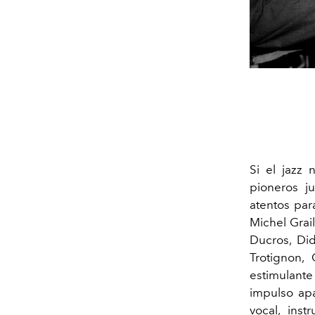
Si el jazz 
pioneros j
atentos para
Michel Grail
Ducros, Did
Trotignon,
estimulante
impulso apa
vocal, ins