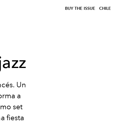
BUY THE ISSUE
CHILE
jazz
ncés. Un
orma a
smo set
a fiesta