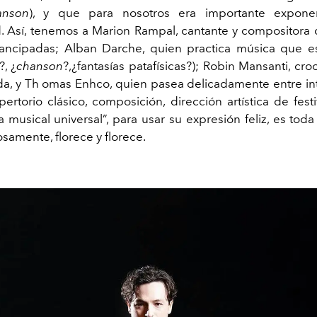
anson
), y que para nosotros era importante expon
d. Así, tenemos a Marion Rampal, cantante y compositora
mancipadas; Alban Darche, quien practica música que e
?, ¿
chanson
?,¿fantasías patafísicas?); Robin Mansanti, cro
da, y Th omas Enhco, quien pasea delicadamente entre in
ertorio clásico, composición, dirección artística de festi
a musical universal”, para usar su expresión feliz, es tod
osamente, florece y florece.