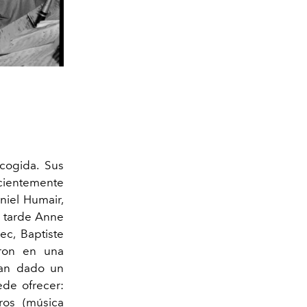
acogida. Sus
cientemente
aniel Humair,
ás tarde Anne
ec, Baptiste
aron en una
 han dado un
ede ofrecer:
ros (música