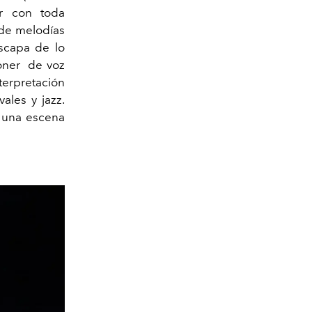
er con toda
 de melodías
scapa de lo
oner
de voz
terpretación
vales y jazz.
a una escena