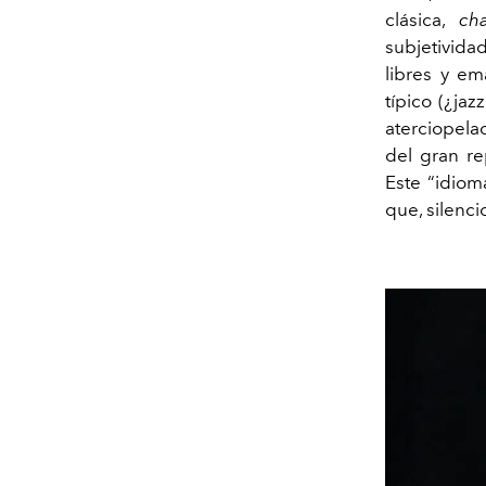
clásica,
ch
subjetivida
libres y e
típico (¿jazz
aterciopela
del gran rep
Este “idiom
que, silenci