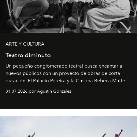
ARTE Y CULTURA
Teatro diminuto
Un pequeño conglomerado teatral busca encantar a
nuevos públicos con un proyecto de obras de corta
duración. El Palacio Pereira y la Casona Rebeca Matte
son algunos de los lugares que han albergado estas
31.07.2026 por Agustín González
miniobras. Sus puestas en escena son limpias; ponen el
foco en la historia y los personajes.