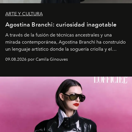
ARTE Y CULTURA
Agostina Branchi: curiosidad inagotable
A través de la fusión de técnicas ancestrales y una
mirada contemporánea, Agostina Branchi ha construido
un lenguaje artístico donde la soguería criolla y el
embarrilado dan vida a esculturas textiles tan rígidas
09.08.2026 por Camila Ginouves
como fluidas. En septiembre la artista presentará una
nueva exposición individual en el Centro Cultural
Montecarmelo.