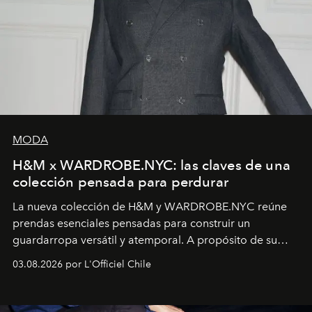
MODA
H&M x WARDROBE.NYC: las claves de una
colección pensada para perdurar
La nueva colección de H&M y WARDROBE.NYC reúne
prendas esenciales pensadas para construir un
guardarropa versátil y atemporal. A propósito de su
lanzamiento, los fundadores de la firma neoyorquina y
03.08.2026 por L'Officiel Chile
la asesora creativa y jefa de diseño global de la marca
sueca compartieron su visión sobre el proceso creativo
y la filosofía detrás de la propuesta.