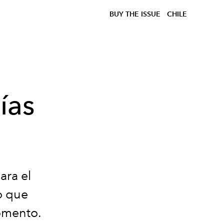
BUY THE ISSUE
CHILE
ías
ara el
o que
momento.