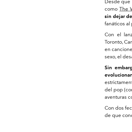
Desde que i
como
The 
sin dejar d
fanáticos a
Con el lan
Toronto, Ca
en cancion
sexo, el de
Sin embarg
evolucion
estrictament
del pop (co
aventuras c
Con dos fe
de que cono