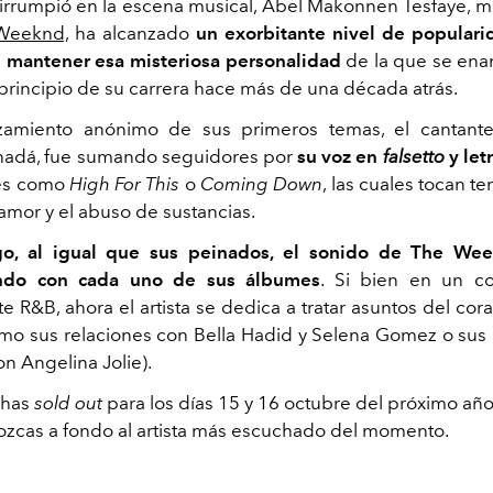
rrumpió en la escena musical, Abel Makonnen Tesfaye, 
Weeknd,
ha alcanzado
un exorbitante nivel de popularid
e mantener esa misteriosa personalidad
de la que se en
l principio de su carrera hace más de una década atrás.
zamiento anónimo de sus primeros temas, el cantant
nadá, fue sumando seguidores por
su voz en
falsetto
y let
es como
High For This
o
Coming Down
, las cuales tocan 
samor y el abuso de sustancias.
o, al igual que sus peinados, el sonido de The We
ando con cada uno de sus álbumes
. Si bien en un c
e R&B, ahora el artista se dedica a tratar asuntos del cor
mo sus relaciones con Bella Hadid y Selena Gomez o su
on Angelina Jolie).
chas
sold out
para los días 15 y 16 octubre del próximo año
zcas a fondo al artista más escuchado del momento.