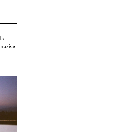
la
 música