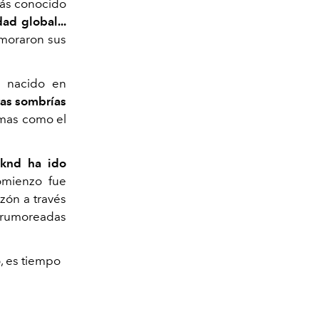
más conocido
ad global...
amoraron sus
e nacido en
ras sombrías
temas como el
eknd ha ido
omienzo fue
azón a través
s rumoreadas
, es tiempo