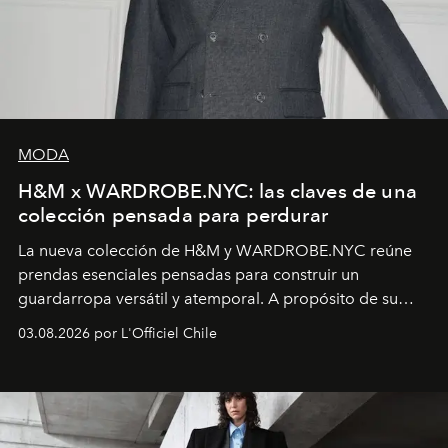
MODA
H&M x WARDROBE.NYC: las claves de una
colección pensada para perdurar
La nueva colección de H&M y WARDROBE.NYC reúne
prendas esenciales pensadas para construir un
guardarropa versátil y atemporal. A propósito de su
lanzamiento, los fundadores de la firma neoyorquina y
03.08.2026 por L'Officiel Chile
la asesora creativa y jefa de diseño global de la marca
sueca compartieron su visión sobre el proceso creativo
y la filosofía detrás de la propuesta.