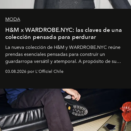
MODA
H&M x WARDROBE.NYC: las claves de una
colección pensada para perdurar
La nueva colección de H&M y WARDROBE.NYC reúne
prendas esenciales pensadas para construir un
guardarropa versátil y atemporal. A propósito de su
lanzamiento, los fundadores de la firma neoyorquina y
03.08.2026 por L'Officiel Chile
la asesora creativa y jefa de diseño global de la marca
sueca compartieron su visión sobre el proceso creativo
y la filosofía detrás de la propuesta.