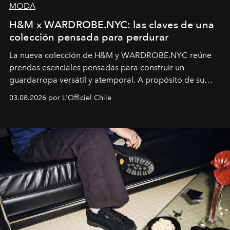
MODA
H&M x WARDROBE.NYC: las claves de una
colección pensada para perdurar
La nueva colección de H&M y WARDROBE.NYC reúne
prendas esenciales pensadas para construir un
guardarropa versátil y atemporal. A propósito de su
lanzamiento, los fundadores de la firma neoyorquina y
03.08.2026 por L'Officiel Chile
la asesora creativa y jefa de diseño global de la marca
sueca compartieron su visión sobre el proceso creativo
y la filosofía detrás de la propuesta.