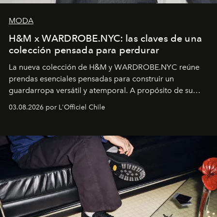
MODA
H&M x WARDROBE.NYC: las claves de una
colección pensada para perdurar
La nueva colección de H&M y WARDROBE.NYC reúne
prendas esenciales pensadas para construir un
guardarropa versátil y atemporal. A propósito de su
lanzamiento, los fundadores de la firma neoyorquina y
03.08.2026 por L'Officiel Chile
la asesora creativa y jefa de diseño global de la marca
sueca compartieron su visión sobre el proceso creativo
y la filosofía detrás de la propuesta.