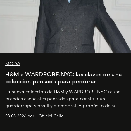
MODA
H&M x WARDROBE.NYC: las claves de una
colección pensada para perdurar
La nueva colección de H&M y WARDROBE.NYC reúne
prendas esenciales pensadas para construir un
guardarropa versátil y atemporal. A propósito de su
lanzamiento, los fundadores de la firma neoyorquina y
03.08.2026 por L'Officiel Chile
la asesora creativa y jefa de diseño global de la marca
sueca compartieron su visión sobre el proceso creativo