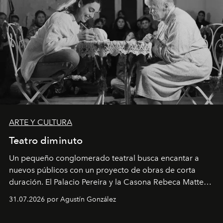
ARTE Y CULTURA
Teatro diminuto
Un pequeño conglomerado teatral busca encantar a
nuevos públicos con un proyecto de obras de corta
duración. El Palacio Pereira y la Casona Rebeca Matte
son algunos de los lugares que han albergado estas
31.07.2026 por Agustín González
miniobras. Sus puestas en escena son limpias; ponen el
foco en la historia y los personajes.