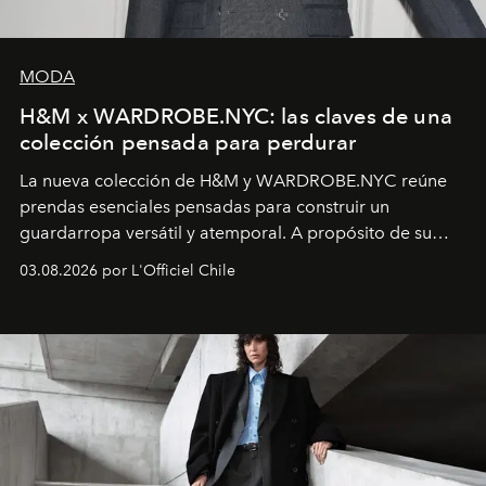
MODA
H&M x WARDROBE.NYC: las claves de una
colección pensada para perdurar
La nueva colección de H&M y WARDROBE.NYC reúne
prendas esenciales pensadas para construir un
guardarropa versátil y atemporal. A propósito de su
lanzamiento, los fundadores de la firma neoyorquina y
03.08.2026 por L'Officiel Chile
la asesora creativa y jefa de diseño global de la marca
sueca compartieron su visión sobre el proceso creativo
y la filosofía detrás de la propuesta.