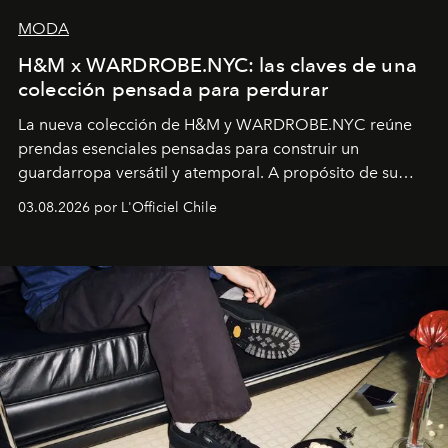
MODA
H&M x WARDROBE.NYC: las claves de una
colección pensada para perdurar
La nueva colección de H&M y WARDROBE.NYC reúne
prendas esenciales pensadas para construir un
guardarropa versátil y atemporal. A propósito de su
lanzamiento, los fundadores de la firma neoyorquina y
03.08.2026 por L'Officiel Chile
la asesora creativa y jefa de diseño global de la marca
sueca compartieron su visión sobre el proceso creativo
y la filosofía detrás de la propuesta.