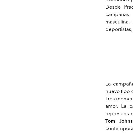
Desde Prad
campañas 
masculina. 
deportistas,
La campa
nuevo tipo 
Tres momento
amor. La c
representan
Tom Johns
contemporán