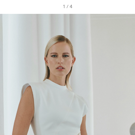
1
/
4