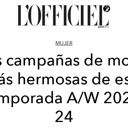
MUJER
s campañas de m
s hermosas de e
mporada A/W 20
24