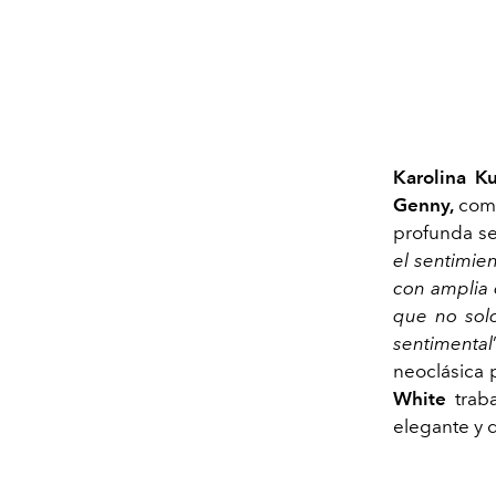
Karolina K
Genny,
como
profunda sen
el sentimie
con amplia 
que no solo
sentimental
neoclásica 
White
traba
elegante y 