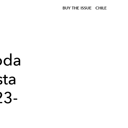
BUY THE ISSUE
CHILE
oda
sta
23-