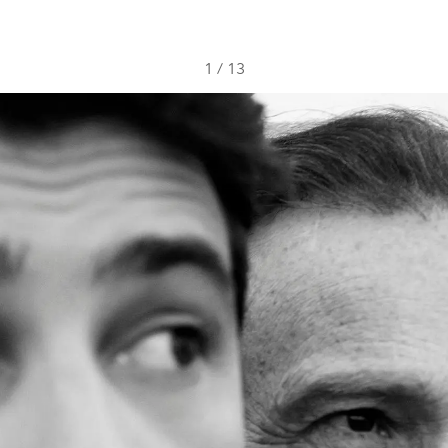
1
/
13