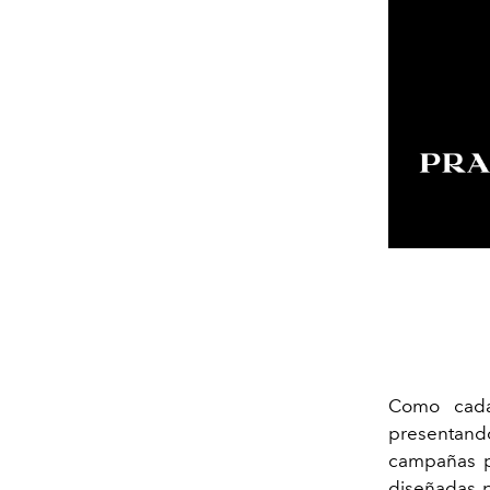
Como cada
presentand
campañas pu
diseñadas 