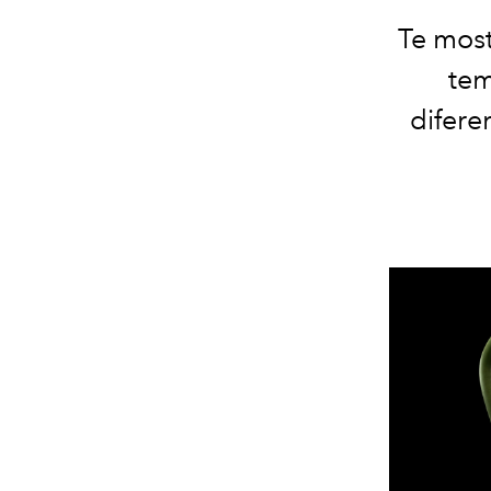
Te most
tem
difere