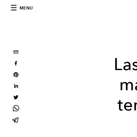
MENU
La
má
te