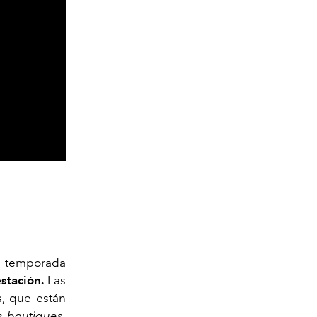
 temporada
stación.
Las
s, que están
as
boutiques
.