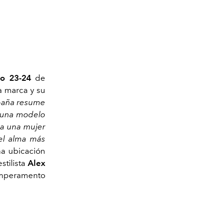
no 23-24
de
a marca y su
paña resume
, una modelo
 a una mujer
 el alma más
na ubicación
estilista
Alex
emperamento