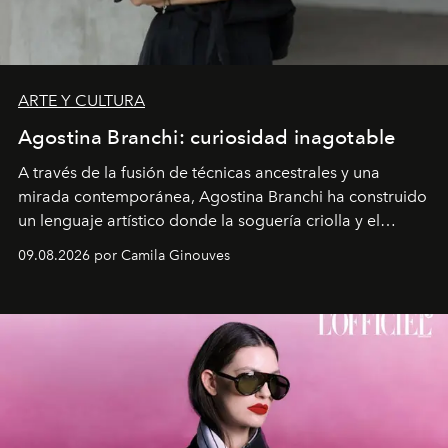
ARTE Y CULTURA
Agostina Branchi: curiosidad inagotable
A través de la fusión de técnicas ancestrales y una
mirada contemporánea, Agostina Branchi ha construido
un lenguaje artístico donde la soguería criolla y el
embarrilado dan vida a esculturas textiles tan rígidas
09.08.2026 por Camila Ginouves
como fluidas. En septiembre la artista presentará una
nueva exposición individual en el Centro Cultural
Montecarmelo.