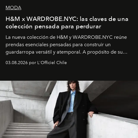
MODA
H&M x WARDROBE.NYC: las claves de una
colección pensada para perdurar
La nueva colección de H&M y WARDROBE.NYC reúne
prendas esenciales pensadas para construir un
guardarropa versátil y atemporal. A propósito de su
lanzamiento, los fundadores de la firma neoyorquina y
03.08.2026 por L'Officiel Chile
la asesora creativa y jefa de diseño global de la marca
sueca compartieron su visión sobre el proceso creativo
y la filosofía detrás de la propuesta.